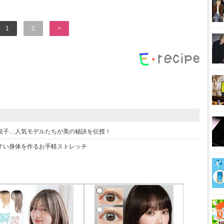
1
2
>
悦子…人気モデルたちが美の秘訣を伝授！
すい身体を作るお手軽ストレッチ