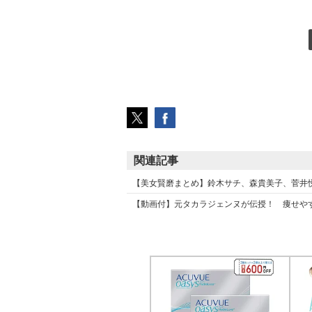
関連記事
【美女賢磨まとめ】鈴木サチ、森貴美子、菅井
【動画付】元タカラジェンヌが伝授！ 痩せや