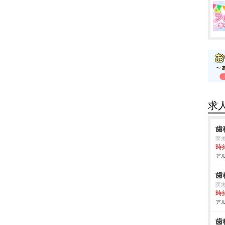
求
歯
医
時給
アル
歯
医
時給
アル
歯