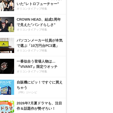
いた”レトロフューチャー”
オリコンタイアップ特集
CROWN HEAD、結成1周年
で見えた”バンドらしさ”
オリコンタイアップ特集
パソコンメーカー社員が本気
で選ぶ「10万円台PC3選」
オリコンタイアップ特集
一番似合う登場人物は…
『VIVANT』限定ウオッチ
オリコンタイアップ特集
自販機にピッ！ですぐに買え
ちゃう
（PR）ジハンピ
2026年7月夏ドラマも、注目
作＆話題作が勢ぞろい！