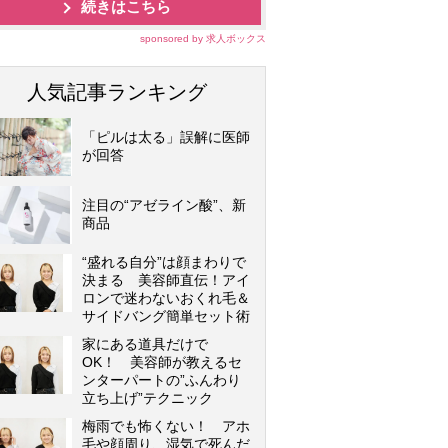
続きはこちら
sponsored by 求人ボックス
人気記事ランキング
「ピルは太る」誤解に医師
が回答
注目の“アゼライン酸”、新
商品
“盛れる自分”は顔まわりで
決まる 美容師直伝！アイ
ロンで迷わないおくれ毛＆
サイドバング簡単セット術
家にある道具だけで
OK！ 美容師が教えるセ
ンターパートの”ふんわり
立ち上げ”テクニック
梅雨でも怖くない！ アホ
毛や顔周り、湿気で死んだ