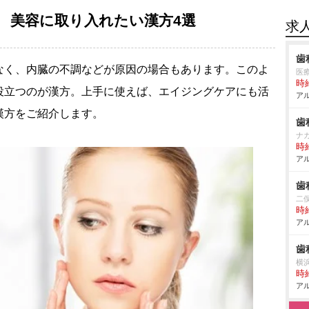
 美容に取り入れたい漢方4選
求
歯
なく、内臓の不調などが原因の場合もあります。このよ
医
時給
役立つのが漢方。上手に使えば、エイジングケアにも活
アル
漢方をご紹介します。
歯
ナ
時給
アル
歯
二
時給
アル
歯
横
時給
アル