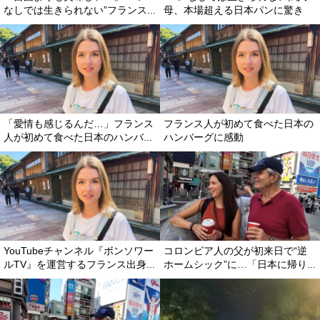
なしでは生きられない”フランス...
母、本場超える日本パンに驚き
「愛情も感じるんだ…」フランス
フランス人が初めて食べた日本の
人が初めて食べた日本のハンバ...
ハンバーグに感動
YouTubeチャンネル『ボンソワー
コロンビア人の父が初来日で“逆
ルTV』を運営するフランス出身...
ホームシック”に…「日本に帰り...