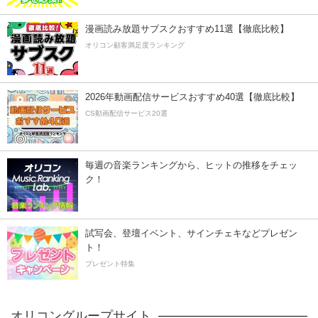
漫画読み放題サブスクおすすめ11選【徹底比較】
オリコン顧客満足度ランキング
2026年動画配信サービスおすすめ40選【徹底比較】
CS動画配信サービス20選
毎週の音楽ランキングから、ヒットの推移をチェッ
ク！
試写会、登壇イベント、サインチェキなどプレゼン
ト！
プレゼント特集
オリコングループサイト