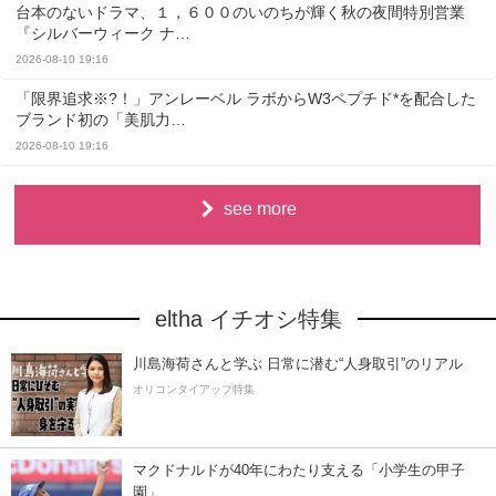
台本のないドラマ、１，６００のいのちが輝く秋の夜間特別営業
『シルバーウィーク ナ…
2026-08-10 19:16
「限界追求※?！」アンレーベル ラボからW3ペプチド*を配合した
ブランド初の「美肌力…
2026-08-10 19:16
see more
eltha イチオシ特集
川島海荷さんと学ぶ 日常に潜む“人身取引”のリアル
オリコンタイアップ特集
マクドナルドが40年にわたり支える「小学生の甲子
園」