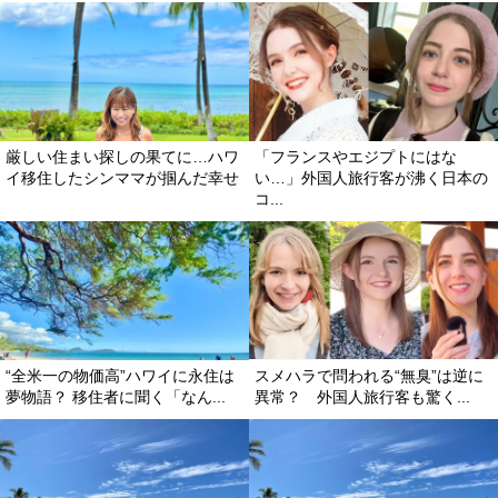
厳しい住まい探しの果てに…ハワ
「フランスやエジプトにはな
イ移住したシンママが掴んだ幸せ
い…」外国人旅行客が沸く日本の
コ...
“全米一の物価高”ハワイに永住は
スメハラで問われる“無臭”は逆に
夢物語？ 移住者に聞く「なん...
異常？ 外国人旅行客も驚く...