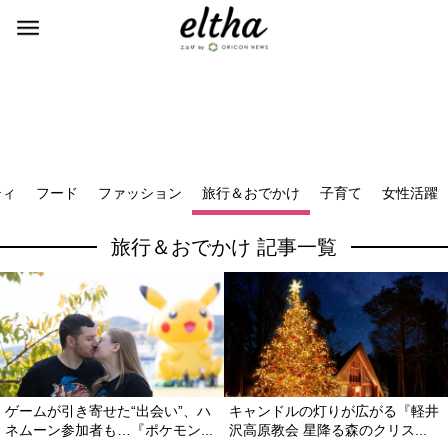
ティ
フード
ファッション
旅行＆おでかけ
子育て
女性活躍
旅行＆おでかけ 記事一覧
ゲームが引き寄せた“出会い”、ハ
キャンドルの灯りが広がる『軽井
ネムーン参加者も…『ポケモン...
沢高原教会 星降る森のクリス...