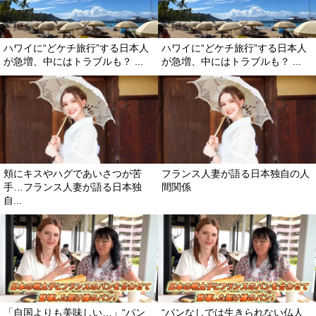
ハワイに“どケチ旅行”する日本人
ハワイに“どケチ旅行”する日本人
が急増、中にはトラブルも？ ...
が急増、中にはトラブルも？ ...
頬にキスやハグであいさつが苦
フランス人妻が語る日本独自の人
手…フランス人妻が語る日本独
間関係
自...
「自国よりも美味しい…」“パン
“パンなしでは生きられない仏人