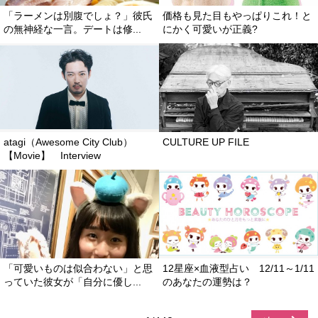
「ラーメンは別腹でしょ？」彼氏
価格も見た目もやっぱりこれ！と
の無神経な一言。デートは修...
にかく可愛いが正義?
atagi（Awesome City Club）
CULTURE UP FILE
【Movie】 Interview
「可愛いものは似合わない」と思
12星座×血液型占い 12/11～1/11
っていた彼女が「自分に優し...
のあなたの運勢は？