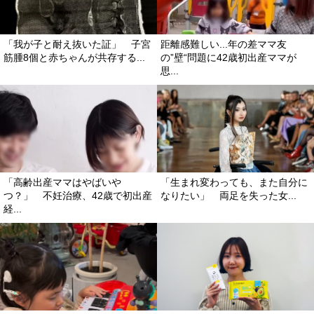
「我が子と耐え抜いた証」 子宮
距離感難しい...年の差ママ友
筋腫8個と赤ちゃんが共存する...
の”壁“問題に42歳初出産ママが
思...
「高齢出産ママはやばい
「生まれ変わっても、また自分に
つ？」 不妊治療、42歳で初出産
なりたい」 両足を失った女...
経...