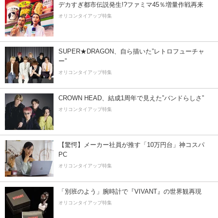
デカすぎ都市伝説発生!?ファミマ45％増量作戦再来
オリコンタイアップ特集
SUPER★DRAGON、自ら描いた”レトロフューチャ
ー”
オリコンタイアップ特集
CROWN HEAD、結成1周年で見えた”バンドらしさ”
オリコンタイアップ特集
【驚愕】メーカー社員が推す「10万円台」神コスパ
PC
オリコンタイアップ特集
「別班のよう」腕時計で『VIVANT』の世界観再現
オリコンタイアップ特集