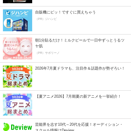
自販機にピッ！ですぐに買えちゃう
（PR）ジハンピ
朝1分貼るだけ！ミルクピールで一日中ずっとうるツ
ヤ肌
（PR）サボリーノ
2026年7月夏ドラマも、注目作＆話題作が勢ぞろい！
【夏アニメ2026】7月期夏の新アニメを一挙紹介！
芸能界を志す10代～20代を応援！オーディション・
スクール情報はDeview