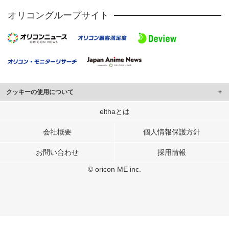
オリコングループサイト
クッキーの使用について
このサイトでは Cookie を使用して、ユーザーに合わせたコンテンツや広告の
elthaとは
表示、ソーシャル メディア機能の提供、広告の表示回数やクリック数の測定を
行っています。
会社概要
個人情報保護方針
また、ユーザーによるサイトの利用状況についても情報を収集し、ソーシャル
お問い合わせ
採用情報
メディアや広告配信、データ解析の各パートナーに提供しています。
各パートナーは、この情報とユーザーが各パートナーに提供した他の情報や、
© oricon ME inc.
ユーザーが各パートナーのサービスを使用したときに収集した他の情報を組み
合わせて使用することがあります。