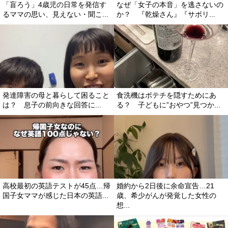
「盲ろう」4歳児の日常を発信す
なぜ「女子の本音」を逃さないの
るママの思い、見えない・聞こ...
か？ 『乾燥さん』『サボリ...
発達障害の母と暮らして困ること
食洗機はポテチを隠すためにあ
は？ 息子の前向きな回答に...
る？ 子どもに”おやつ”見つか...
高校最初の英語テストが45点…帰
婚約から2日後に余命宣告…21
国子女ママが感じた日本の英語...
歳、希少がんが発覚した女性の
想...