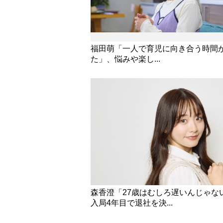
福田萌「一人で育児に向き合う時間
た」、悩みや楽し...
森香澄「27歳はむしろ遅いんじゃな
入局4年目で退社を決...