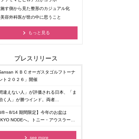
施す側から見た整形のカジュアル化
美容外科医が世の中に思うこと
もっと見る
Sansan ＫＢＣオーガスタゴルフトーナ
ント２０２６」開催
間違えない人」が評価される日本、「ま
動く人」が勝つインド。両者…
8/8～8/14 期間限定】今年のお盆は
OKYO NODEへ。トニー・アウスラー…
see more