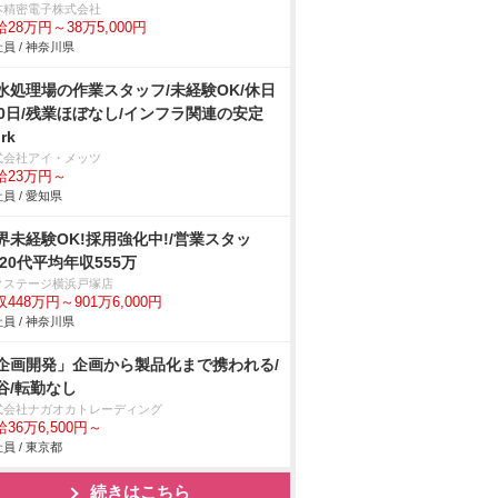
本精密電子株式会社
28万円～38万5,000円
員 / 神奈川県
水処理場の作業スタッフ/未経験OK/休日
20日/残業ほぼなし/インフラ関連の安定
rk
式会社アイ・メッツ
給23万円～
員 / 愛知県
界未経験OK!採用強化中!/営業スタッ
/20代平均年収555万
クステージ横浜戸塚店
448万円～901万6,000円
員 / 神奈川県
企画開発」企画から製品化まで携われる/
谷/転勤なし
式会社ナガオカトレーディング
36万6,500円～
員 / 東京都
続きはこちら