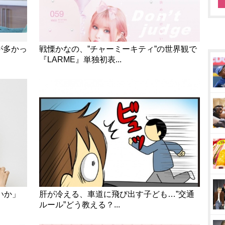
が多かっ
戦慄かなの、”チャーミーキティ”の世界観で
『LARME』単独初表...
いか」
肝が冷える、車道に飛び出す子ども…”交通
ルール”どう教える？...