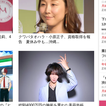
日
月給
正社
下
1
wo
株
絵莉、4
クワバタオハラ・小原正子、資格取得を報
月
告 夏休み中も…沖縄...
正社
業
フ
ネ
年収
正社
「
渋
株
月給
正社
ルの『ヒ
総額4000万円の施術を重ねた美容外科