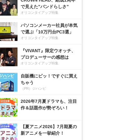
CROWN HEAD、結成1周年
で見えた”バンドらしさ”
オリコンタイアップ特集
パソコンメーカー社員が本気
で選ぶ「10万円台PC3選」
オリコンタイアップ特集
『VIVANT』限定ウオッチ、
プロデューサーの感想は
オリコンタイアップ特集
自販機にピッ！ですぐに買え
ちゃう
（PR）ジハンピ
2026年7月夏ドラマも、注目
作＆話題作が勢ぞろい！
【夏アニメ2026】7月期夏の
新アニメを一挙紹介！