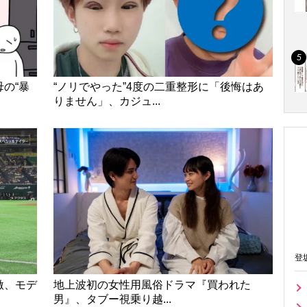
の“暴
“ノリでやった”4度の二重整形に「後悔はあ
りません」、カジュ...
登
激、モデ
地上波初の女性用風俗ドラマ『買われた
男』、タブー視乗り越...