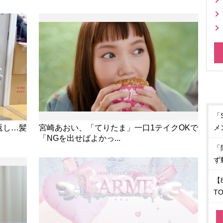
「
返し…髪
宮崎あおい、「てりたま」一口1テイクOKで
メ
「NGを出せばよかっ...
「
ず
【
T