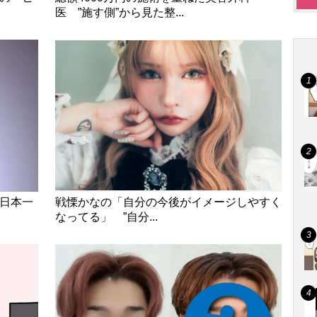
医 ”施す側”から見た整...
“日本一
戦慄かなの「自分の今後がイメージしやすく
なってる」 ”自分...