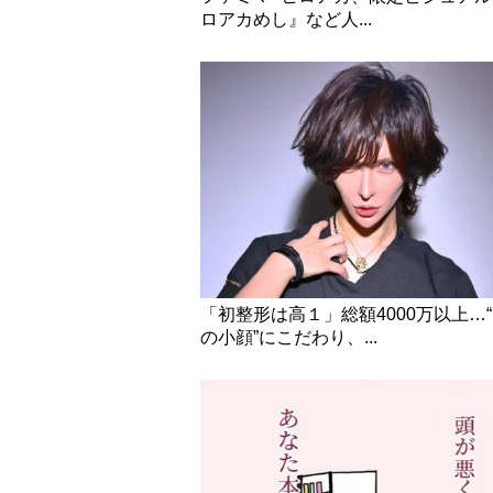
ロアカめし』など人...
「初整形は高１」総額4000万以上…
の小顔”にこだわり、...