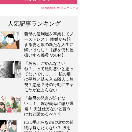
sponsored by 求人ボックス
人気記事ランキング
義母の便利屋を卒業してノ
ーストレス！ 離婚から始
まる妻と娘の新たな人生に
悔いはなし！【嫁を便利屋
扱いする義母 Vol.44】
「あら、ごめんなさい
ね？」って絶対悪いと思っ
てないでしょ…！ 私の畑
に平然と踏み入る隣人…無
視？悪意？その行動にモヤ
モヤが止まらない
「義母の発言が許せな
い…！」嫁が義母に怒り爆
発！ 夫は仕方ないと言う
けれど諦めるべき？
ほぼ手ぶらなのに彼女の荷
物は持ちたくない？ 彼を