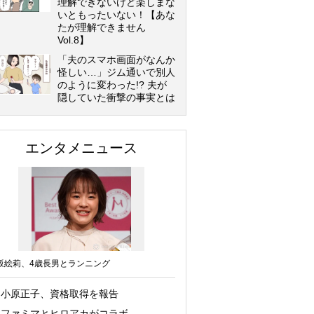
理解できないけど楽しまな
いともったいない！【あな
たが理解できません
Vol.8】
「夫のスマホ画面がなんか
怪しい…」ジム通いで別人
のように変わった!? 夫が
隠していた衝撃の事実とは
エンタメニュース
坂絵莉、4歳長男とランニング
小原正子、資格取得を報告
ファミマとヒロアカがコラボ