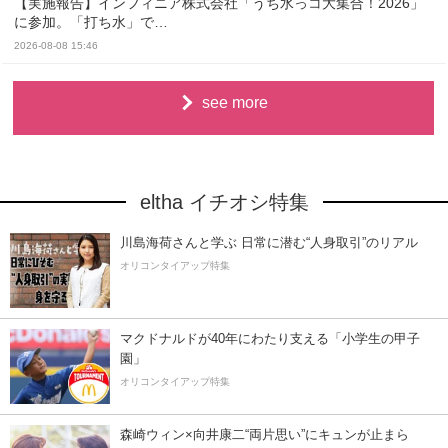
【実施報告】インフィニア株式会社「うち水っコ大集合！2026」
に参加。「打ち水」で…
2026-08-08 15:46
see more
eltha イチオシ特集
川島海荷さんと学ぶ 日常に潜む“人身取引”のリアル
オリコンタイアップ特集
マクドナルドが40年にわたり支える「小学生の甲子
園」
オリコンタイアップ特集
森崎ウィン×向井康二“両片思い”にキュンが止まら