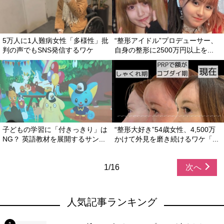
5万人に1人難病女性「多様性」批
“整形アイドル”プロデューサー、
判の声でもSNS発信するワケ
自身の整形に2500万円以上を...
子どもの学習に「付きっきり」は
“整形大好き”54歳女性、4,500万
NG？ 英語教材を展開するサン...
かけて外見を磨き続けるワケ「...
1/16
次へ
人気記事ランキング