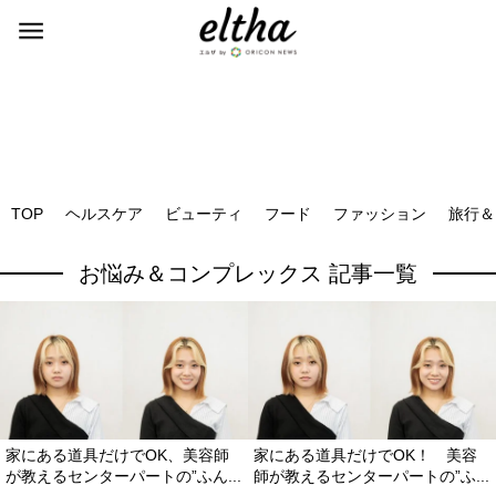
TOP
ヘルスケア
ビューティ
フード
ファッション
旅行＆
お悩み＆コンプレックス 記事一覧
家にある道具だけでOK、美容師
家にある道具だけでOK！ 美容
が教えるセンターパートの”ふん...
師が教えるセンターパートの”ふ...