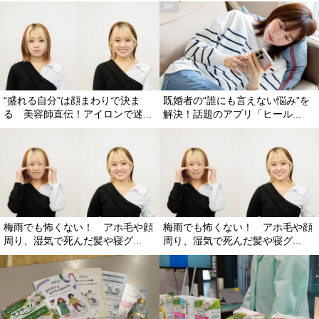
“盛れる自分”は顔まわりで決ま
既婚者の“誰にも言えない悩み”を
る 美容師直伝！アイロンで迷...
解決！話題のアプリ「ヒール...
梅雨でも怖くない！ アホ毛や顔
梅雨でも怖くない！ アホ毛や顔
周り、湿気で死んだ髪や寝グ...
周り、湿気で死んだ髪や寝グ...