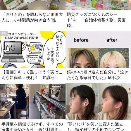
「おりもの」を教わらないまま大
防災グッズに”おりものシー
人に…小林製薬が向き合う“性...
ト“を 「自治体備蓄１割」災害
時...
【漫画】AIって難しそう？実はこ
鏡の中の老け込んだ自分に「泣き
んなに簡単・便利！ 知識ゼ...
たくなる毎日でした」50代女...
半月板を損傷で歩けず、すべての
“顎いじり”を笑いに変えた過去
家事を諦めた女性…再び料理を...
も…顎変形症の手術でコンプレ