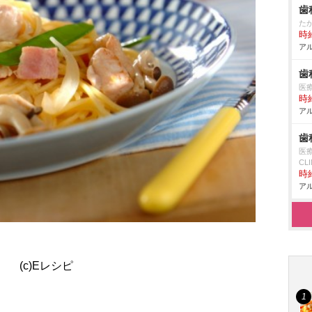
歯
た
時給
アル
歯
医療
時給
アル
歯
医療
CLI
時給
アル
(c)Eレシピ