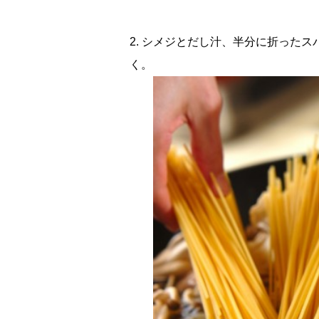
2. シメジとだし汁、半分に折った
く。