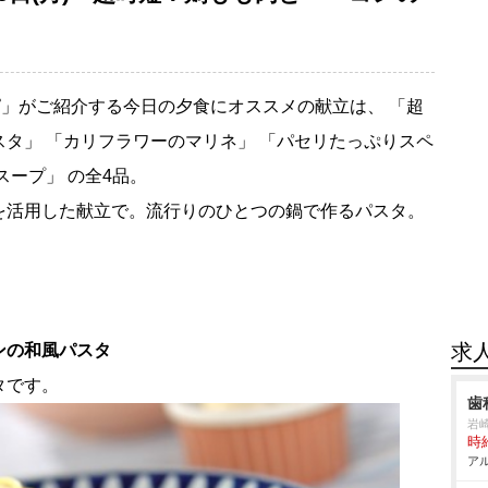
」がご紹介する今日の夕食にオススメの献立は、 「超
タ」 「カリフラワーのマリネ」 「パセリたっぷりスペ
スープ」 の全4品。
を活用した献立で。流行りのひとつの鍋で作るパスタ。
求
ンの和風パスタ
タです。
歯
崎
時給
アル