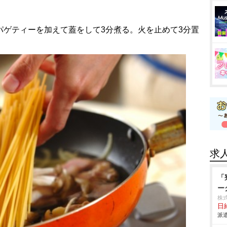
スパゲティーを加えて蓋をして3分煮る。火を止めて3分置
求
「
ー
株
日給
派遣