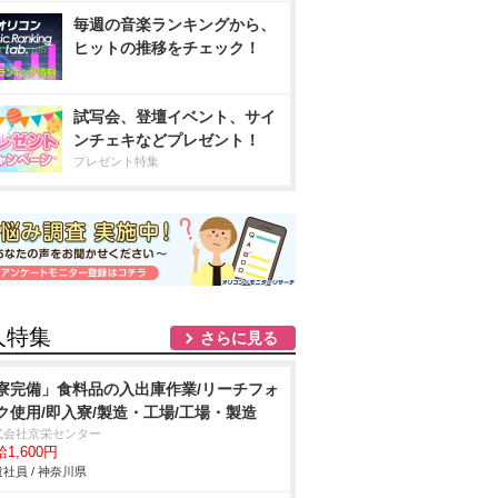
毎週の音楽ランキングから、
ヒットの推移をチェック！
試写会、登壇イベント、サイ
ンチェキなどプレゼント！
プレゼント特集
人特集
さらに見る
寮完備」食料品の入出庫作業/リーチフォ
ク使用/即入寮/製造・工場/工場・製造
式会社京栄センター
1,600円
社員 / 神奈川県