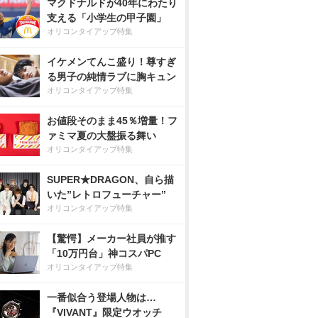
マクドナルドが40年にわたり
支える「小学生の甲子園」
オリコンタイアップ特集
イケメンてんこ盛り！尊すぎ
る男子の純情ラブに胸キュン
オリコンタイアップ特集
お値段そのまま45％増量！フ
ァミマ夏の大盤振る舞い
オリコンタイアップ特集
SUPER★DRAGON、自ら描
いた”レトロフューチャー”
オリコンタイアップ特集
【驚愕】メーカー社員が推す
「10万円台」神コスパPC
オリコンタイアップ特集
一番似合う登場人物は…
『VIVANT』限定ウオッチ