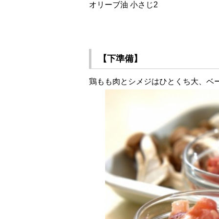
オリーブ油 小さじ2
【下準備】
鶏もも肉とシメジはひとくち大、ベー