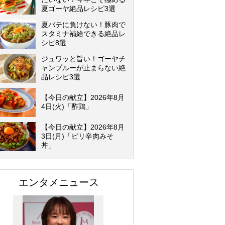
夏ゴーヤ絶品レシピ3選
夏バテに負けない！豚肉で
スタミナ補給できる絶品レ
シピ8選
ジュワッと旨い！ゴーヤチ
ャンプルーが止まらない絶
品レシピ3選
【今日の献立】2026年8月
4日(火)「酢鶏」
【今日の献立】2026年8月
3日(月)「ピリ辛肉みそ
丼」
エンタメニュース