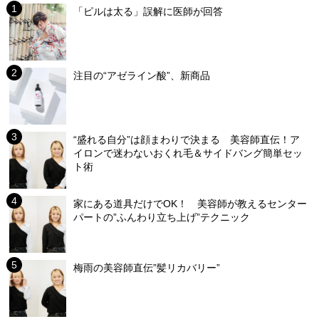
「ピルは太る」誤解に医師が回答
注目の“アゼライン酸”、新商品
“盛れる自分”は顔まわりで決まる 美容師直伝！ア
イロンで迷わないおくれ毛＆サイドバング簡単セッ
ト術
家にある道具だけでOK！ 美容師が教えるセンター
パートの”ふんわり立ち上げ”テクニック
梅雨の美容師直伝”髪リカバリー”