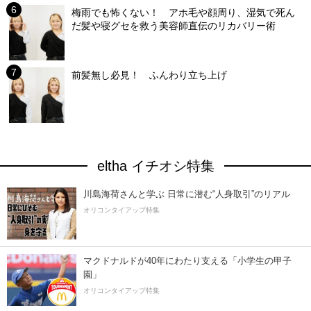
梅雨でも怖くない！ アホ毛や顔周り、湿気で死ん
だ髪や寝グセを救う美容師直伝のリカバリー術
前髪無し必見！ ふんわり立ち上げ
eltha イチオシ特集
川島海荷さんと学ぶ 日常に潜む“人身取引”のリアル
オリコンタイアップ特集
マクドナルドが40年にわたり支える「小学生の甲子
園」
オリコンタイアップ特集