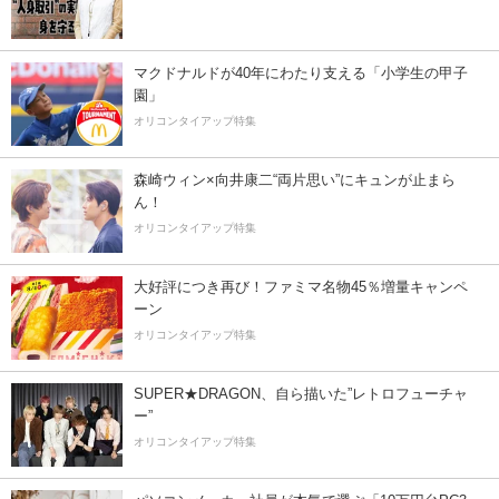
マクドナルドが40年にわたり支える「小学生の甲子
園」
オリコンタイアップ特集
森崎ウィン×向井康二“両片思い”にキュンが止まら
ん！
オリコンタイアップ特集
大好評につき再び！ファミマ名物45％増量キャンペ
ーン
オリコンタイアップ特集
SUPER★DRAGON、自ら描いた”レトロフューチャ
ー”
オリコンタイアップ特集