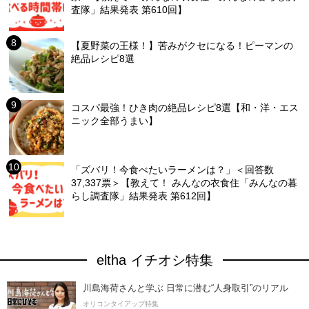
査隊」結果発表 第610回】
【夏野菜の王様！】苦みがクセになる！ピーマンの
絶品レシピ8選
コスパ最強！ひき肉の絶品レシピ8選【和・洋・エス
ニック全部うまい】
「ズバリ！今食べたいラーメンは？」＜回答数
37,337票＞【教えて！ みんなの衣食住「みんなの暮
らし調査隊」結果発表 第612回】
eltha イチオシ特集
川島海荷さんと学ぶ 日常に潜む“人身取引”のリアル
オリコンタイアップ特集