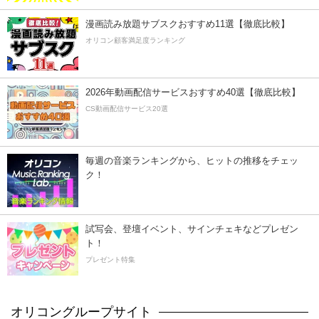
漫画読み放題サブスクおすすめ11選【徹底比較】
オリコン顧客満足度ランキング
2026年動画配信サービスおすすめ40選【徹底比較】
CS動画配信サービス20選
毎週の音楽ランキングから、ヒットの推移をチェッ
ク！
試写会、登壇イベント、サインチェキなどプレゼン
ト！
プレゼント特集
オリコングループサイト