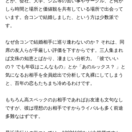
どが、会社、大学、ジム等の習い事やサークル、と何か
しら時間と場所と価値観を共有している場所で出会って
います。合コンで結婚しました、という方は少数派で
す。
なぜ合コンで結婚相手に巡り逢わないのか？ それは、同
席の友人らが手厳しい評価を下すからです。三人集まれ
ば文殊の知恵とばかり、凄まじい分析力。「彼でいい
の？ でも年収はこんなもの」とか「あのルックス？ 」と
気になるお相手を全員総出で分析して丸裸にしてしまう
と、百年の恋もたちまち冷めるわけです。
もちろん高スペックのお相手であればお友達も文句なし
ですが、彼は理想のお相手ですからライバルも多く前途
多難なはずです。