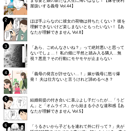
まる妻と娘の新たな人生に悔いはなし！【嫁を便利
屋扱いする義母 Vol.44】
ほぼ手ぶらなのに彼女の荷物は持ちたくない？ 彼を
理解できないけど楽しまないともったいない！【あ
なたが理解できません Vol.8】
「あら、ごめんなさいね？」って絶対悪いと思って
ないでしょ…！ 私の畑に平然と踏み入る隣人…無
視？悪意？その行動にモヤモヤが止まらない
「義母の発言が許せない…！」嫁が義母に怒り爆
発！ 夫は仕方ないと言うけれど諦めるべき？
結婚前提の付き合いに喜ぶよし子だったが…「うど
ん」と「オムライス」から始まる小さな違和感【あ
なたが理解できません Vol.5】
「うるさいから子どもを連れて外に行って？」夫が