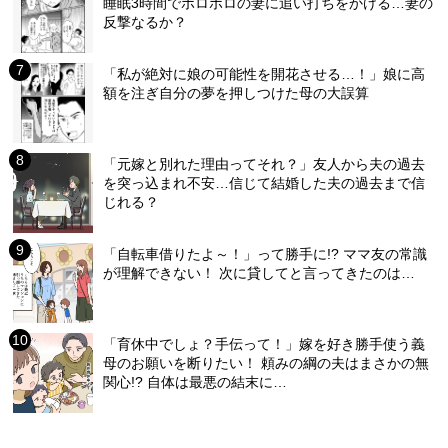
睡眠3時間でボロボロの妻に追い打ちをかける…妻の
反撃なるか？
「私が絶対に娘の可能性を開花させる…！」娘に高
額を注ぎ自分の夢を押しつけた母の大誤算
「元嫁と別れた理由ってそれ？」友人から夫の過去
を突っ込まれ不安…信じて結婚した夫の過去まで信
じれる？
「自転車借りたよ～！」って勝手に!? ママ友の常識
が理解できない！ 次に貸してと言ってきたのは…
「育休中でしょ？手伝って！」嫁を好き勝手使う義
母のお願いを断りたい！ 頼みの綱の夫はまさかの無
関心!? 自体は最悪の結末に…