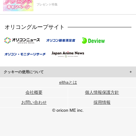
プレゼント特集
オリコングループサイト
クッキーの使用について
このサイトでは Cookie を使用して、ユーザーに合わせたコンテンツや広告の
elthaとは
表示、ソーシャル メディア機能の提供、広告の表示回数やクリック数の測定を
会社概要
個人情報保護方針
行っています。
また、ユーザーによるサイトの利用状況についても情報を収集し、ソーシャル
お問い合わせ
採用情報
メディアや広告配信、データ解析の各パートナーに提供しています。
各パートナーは、この情報とユーザーが各パートナーに提供した他の情報や、
© oricon ME inc.
ユーザーが各パートナーのサービスを使用したときに収集した他の情報を組み
合わせて使用することがあります。