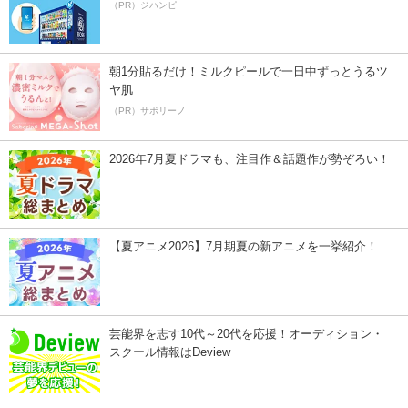
（PR）ジハンピ
朝1分貼るだけ！ミルクピールで一日中ずっとうるツ
ヤ肌
（PR）サボリーノ
2026年7月夏ドラマも、注目作＆話題作が勢ぞろい！
【夏アニメ2026】7月期夏の新アニメを一挙紹介！
芸能界を志す10代～20代を応援！オーディション・
スクール情報はDeview