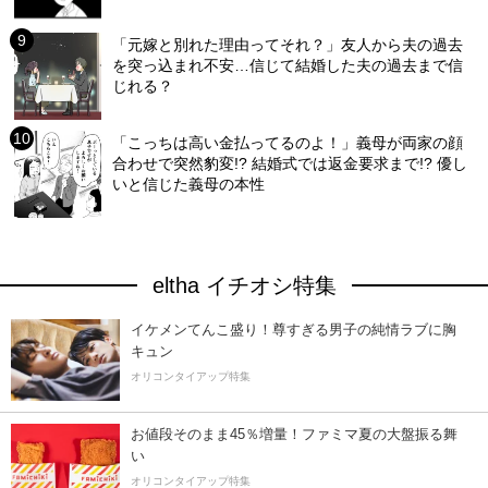
「元嫁と別れた理由ってそれ？」友人から夫の過去
を突っ込まれ不安…信じて結婚した夫の過去まで信
じれる？
「こっちは高い金払ってるのよ！」義母が両家の顔
合わせで突然豹変!? 結婚式では返金要求まで!? 優し
いと信じた義母の本性
eltha イチオシ特集
イケメンてんこ盛り！尊すぎる男子の純情ラブに胸
キュン
オリコンタイアップ特集
お値段そのまま45％増量！ファミマ夏の大盤振る舞
い
オリコンタイアップ特集