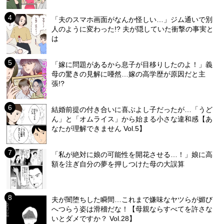
「夫のスマホ画面がなんか怪しい…」ジム通いで別
人のように変わった!? 夫が隠していた衝撃の事実と
は
「嫁に問題があるから息子が目移りしたのよ！」義
母の驚きの見解に唖然…嫁の高学歴が原因だと主
張!?
結婚前提の付き合いに喜ぶよし子だったが…「うど
ん」と「オムライス」から始まる小さな違和感【あ
なたが理解できません Vol.5】
「私が絶対に娘の可能性を開花させる…！」娘に高
額を注ぎ自分の夢を押しつけた母の大誤算
夫が闇堕ちした瞬間…これまで嫌味なヤツらが媚び
へつらう姿は滑稽だな！【母親ならすべてを許さな
いとダメですか？ Vol.28】