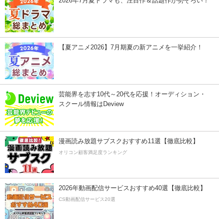
2026年7月夏ドラマも、注目作＆話題作が勢ぞろい！
【夏アニメ2026】7月期夏の新アニメを一挙紹介！
芸能界を志す10代～20代を応援！オーディション・
スクール情報はDeview
漫画読み放題サブスクおすすめ11選【徹底比較】
オリコン顧客満足度ランキング
2026年動画配信サービスおすすめ40選【徹底比較】
CS動画配信サービス20選