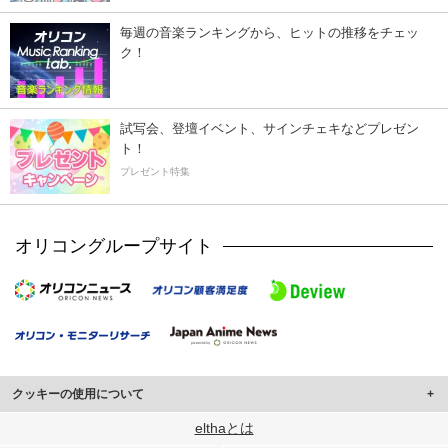
毎週の音楽ランキングから、ヒットの推移をチェッ
ク！
試写会、登壇イベント、サインチェキなどプレゼン
ト！
プレゼント特集
オリコングループサイト
クッキーの使用について
このサイトでは Cookie を使用して、ユーザーに合わせたコンテンツや広告の
elthaとは
表示、ソーシャル メディア機能の提供、広告の表示回数やクリック数の測定を