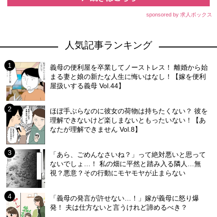
sponsored by 求人ボックス
人気記事ランキング
義母の便利屋を卒業してノーストレス！ 離婚から始
まる妻と娘の新たな人生に悔いはなし！【嫁を便利
屋扱いする義母 Vol.44】
ほぼ手ぶらなのに彼女の荷物は持ちたくない？ 彼を
理解できないけど楽しまないともったいない！【あ
なたが理解できません Vol.8】
「あら、ごめんなさいね？」って絶対悪いと思って
ないでしょ…！ 私の畑に平然と踏み入る隣人…無
視？悪意？その行動にモヤモヤが止まらない
「義母の発言が許せない…！」嫁が義母に怒り爆
発！ 夫は仕方ないと言うけれど諦めるべき？