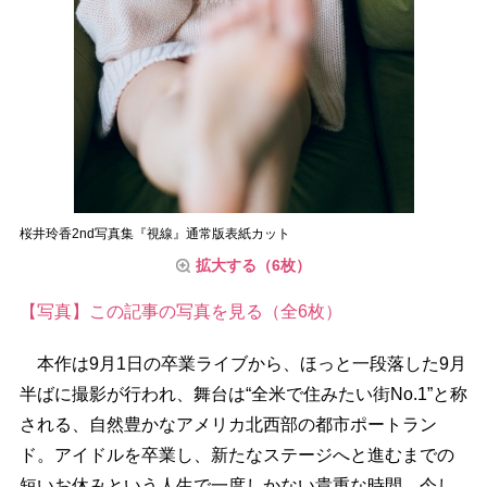
桜井玲香2nd写真集『視線』通常版表紙カット
拡大する（6枚）
【写真】この記事の写真を見る（全6枚）
本作は9月1日の卒業ライブから、ほっと一段落した9月
半ばに撮影が行われ、舞台は“全米で住みたい街No.1”と称
される、自然豊かなアメリカ北西部の都市ポートラン
ド。アイドルを卒業し、新たなステージへと進むまでの
短いお休みという人生で一度しかない貴重な時間、今し