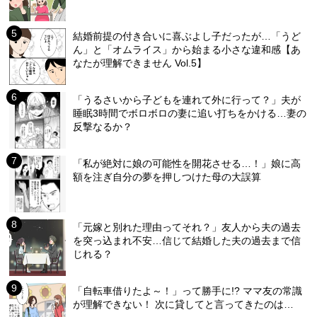
結婚前提の付き合いに喜ぶよし子だったが…「うど
ん」と「オムライス」から始まる小さな違和感【あ
なたが理解できません Vol.5】
「うるさいから子どもを連れて外に行って？」夫が
睡眠3時間でボロボロの妻に追い打ちをかける…妻の
反撃なるか？
「私が絶対に娘の可能性を開花させる…！」娘に高
額を注ぎ自分の夢を押しつけた母の大誤算
「元嫁と別れた理由ってそれ？」友人から夫の過去
を突っ込まれ不安…信じて結婚した夫の過去まで信
じれる？
「自転車借りたよ～！」って勝手に!? ママ友の常識
が理解できない！ 次に貸してと言ってきたのは…