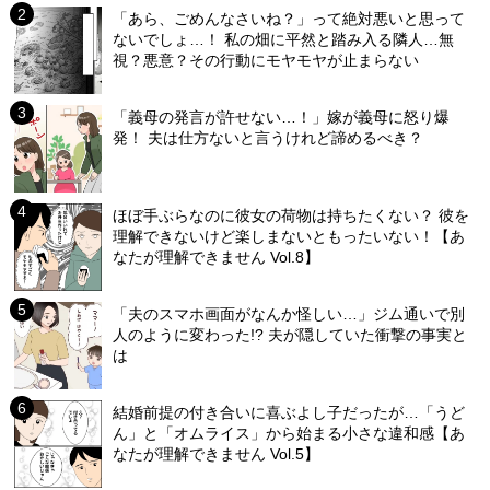
「あら、ごめんなさいね？」って絶対悪いと思って
ないでしょ…！ 私の畑に平然と踏み入る隣人…無
視？悪意？その行動にモヤモヤが止まらない
「義母の発言が許せない…！」嫁が義母に怒り爆
発！ 夫は仕方ないと言うけれど諦めるべき？
ほぼ手ぶらなのに彼女の荷物は持ちたくない？ 彼を
理解できないけど楽しまないともったいない！【あ
なたが理解できません Vol.8】
「夫のスマホ画面がなんか怪しい…」ジム通いで別
人のように変わった!? 夫が隠していた衝撃の事実と
は
結婚前提の付き合いに喜ぶよし子だったが…「うど
ん」と「オムライス」から始まる小さな違和感【あ
なたが理解できません Vol.5】