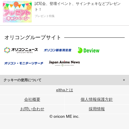
試写会、登壇イベント、サインチェキなどプレゼン
ト！
プレゼント特集
オリコングループサイト
クッキーの使用について
このサイトでは Cookie を使用して、ユーザーに合わせたコンテンツや広告の
elthaとは
表示、ソーシャル メディア機能の提供、広告の表示回数やクリック数の測定を
会社概要
個人情報保護方針
行っています。
また、ユーザーによるサイトの利用状況についても情報を収集し、ソーシャル
お問い合わせ
採用情報
メディアや広告配信、データ解析の各パートナーに提供しています。
各パートナーは、この情報とユーザーが各パートナーに提供した他の情報や、
© oricon ME inc.
ユーザーが各パートナーのサービスを使用したときに収集した他の情報を組み
合わせて使用することがあります。