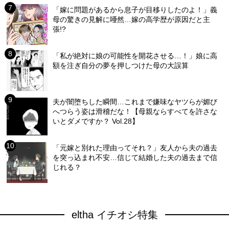
「嫁に問題があるから息子が目移りしたのよ！」義
母の驚きの見解に唖然…嫁の高学歴が原因だと主
張!?
「私が絶対に娘の可能性を開花させる…！」娘に高
額を注ぎ自分の夢を押しつけた母の大誤算
夫が闇堕ちした瞬間…これまで嫌味なヤツらが媚び
へつらう姿は滑稽だな！【母親ならすべてを許さな
いとダメですか？ Vol.28】
「元嫁と別れた理由ってそれ？」友人から夫の過去
を突っ込まれ不安…信じて結婚した夫の過去まで信
じれる？
eltha イチオシ特集