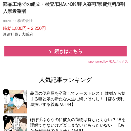
部品工場での組立・検査/日払いOK/即入寮可/寮費無料/8割
入寮希望者
move on株式会社
時給1,800円～2,250円
派遣社員 / 大阪府
続きはこちら
sponsored by 求人ボックス
人気記事ランキング
義母の便利屋を卒業してノーストレス！ 離婚から始
まる妻と娘の新たな人生に悔いはなし！【嫁を便利
屋扱いする義母 Vol.44】
ほぼ手ぶらなのに彼女の荷物は持ちたくない？ 彼を
理解できないけど楽しまないともったいない！【あ
なたが理解できません Vol.8】