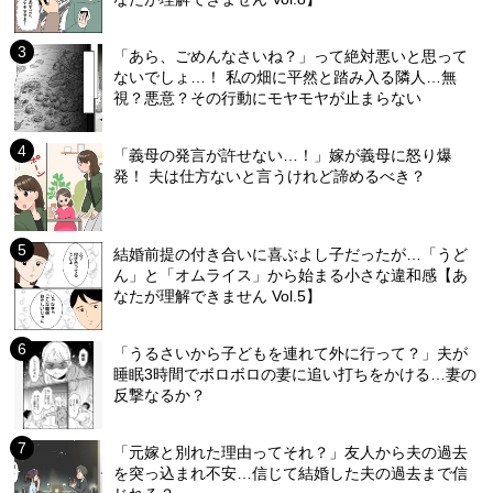
「あら、ごめんなさいね？」って絶対悪いと思って
ないでしょ…！ 私の畑に平然と踏み入る隣人…無
視？悪意？その行動にモヤモヤが止まらない
「義母の発言が許せない…！」嫁が義母に怒り爆
発！ 夫は仕方ないと言うけれど諦めるべき？
結婚前提の付き合いに喜ぶよし子だったが…「うど
ん」と「オムライス」から始まる小さな違和感【あ
なたが理解できません Vol.5】
「うるさいから子どもを連れて外に行って？」夫が
睡眠3時間でボロボロの妻に追い打ちをかける…妻の
反撃なるか？
「元嫁と別れた理由ってそれ？」友人から夫の過去
を突っ込まれ不安…信じて結婚した夫の過去まで信