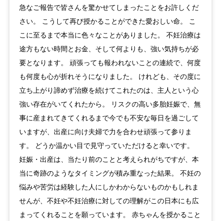
急なご報告で皆さんを驚かせてしまったことをお許しくだ
さい。 こうして再び授かることができた愛おしい命。 こ
こに至るまで本当に色々なことがありました。 不妊治療は
途方もない時間とお金、そして何よりも、強い気持ちが必
要となります。 頑張っても報われないことの連続で、何度
も何度も心が折れそうになりました。 けれども、その度に
立ち上がり諦めず治療を続けてこれたのは、主人という心
強い存在がいてくれたから。 リスクの高い多胎妊娠で、無
事に産まれてきてくれるまで今でも不安な毎日を過ごして
いますが、出産に向け夫婦で力を合わせ頑張って参りま
す。 どうか温かい目で見守っていただけると幸いです。
妊娠・出産は、当たり前のことと考えられがちですが、本
当に奇跡のようなタイミングが積み重なった結果。 不妊の
悩みや苦労は経験した人にしかわからないものかもしれま
せんが、不妊や不妊治療に対しての理解がこの日本にも広
まってくれることを願っています。 赤ちゃんを授かること