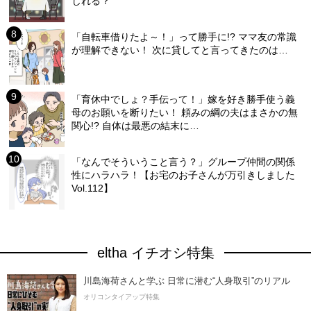
じれる？
「自転車借りたよ～！」って勝手に!? ママ友の常識
が理解できない！ 次に貸してと言ってきたのは…
「育休中でしょ？手伝って！」嫁を好き勝手使う義
母のお願いを断りたい！ 頼みの綱の夫はまさかの無
関心!? 自体は最悪の結末に…
「なんでそういうこと言う？」グループ仲間の関係
性にハラハラ！【お宅のお子さんが万引きしました
Vol.112】
eltha イチオシ特集
川島海荷さんと学ぶ 日常に潜む“人身取引”のリアル
オリコンタイアップ特集