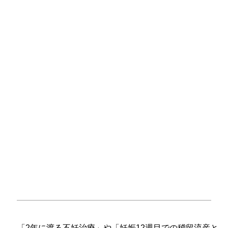
「2年に渡る不妊治療」や「妊娠12週目での稽留流産と