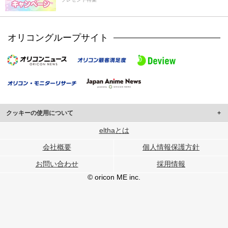
オリコングループサイト
クッキーの使用について
このサイトでは Cookie を使用して、ユーザーに合わせたコンテンツや広告の
elthaとは
表示、ソーシャル メディア機能の提供、広告の表示回数やクリック数の測定を
会社概要
個人情報保護方針
行っています。
また、ユーザーによるサイトの利用状況についても情報を収集し、ソーシャル
お問い合わせ
採用情報
メディアや広告配信、データ解析の各パートナーに提供しています。
各パートナーは、この情報とユーザーが各パートナーに提供した他の情報や、
© oricon ME inc.
ユーザーが各パートナーのサービスを使用したときに収集した他の情報を組み
合わせて使用することがあります。