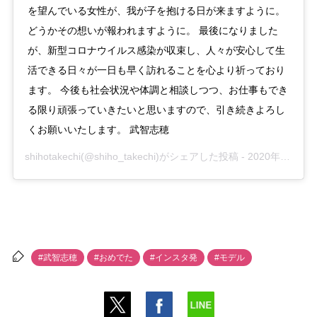
を望んでいる女性が、我が子を抱ける日が来ますように。
どうかその想いが報われますように。 最後になりました
が、新型コロナウイルス感染が収束し、人々が安心して生
活できる日々が一日も早く訪れることを心より祈っており
ます。 今後も社会状況や体調と相談しつつ、お仕事もでき
る限り頑張っていきたいと思いますので、引き続きよろし
くお願いいたします。 武智志穂
shihotakechi
(@shiho_takechi)がシェアした投稿 -
2020年 3月月7日午後6時29分PST
#武智志穂
#おめでた
#インスタ発
#モデル