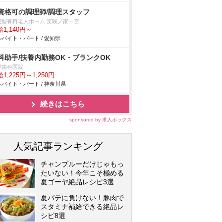
資格可の調理師/調理スタッフ
宅型有料老人ホーム 笑咲ノ家一宮
1,140円～
バイト・パート / 愛知県
科助手/扶養内勤務OK・ブランクOK
野歯科医院
1,225円～1,250円
バイト・パート / 神奈川県
続きはこちら
sponsored by 求人ボックス
人気記事ランキング
チャンプルーだけじゃもっ
たいない！今年こそ極める
夏ゴーヤ絶品レシピ3選
夏バテに負けない！豚肉で
スタミナ補給できる絶品レ
シピ8選