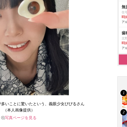
無
住
時給
アル
歯
北
時給
アル
が多いことに驚いたという、義眼少女ぴぴるさん
（本人画像提供）
写真ページを見る