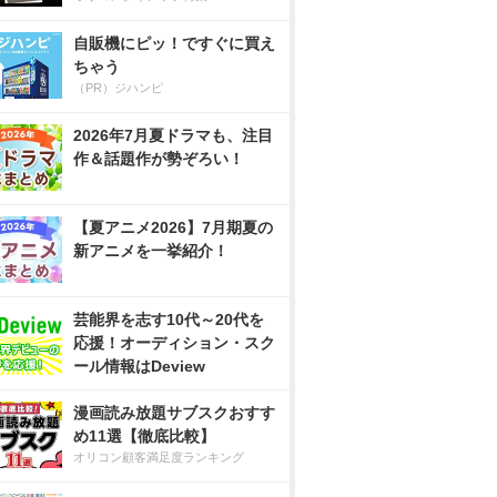
自販機にピッ！ですぐに買え
ちゃう
（PR）ジハンピ
2026年7月夏ドラマも、注目
作＆話題作が勢ぞろい！
【夏アニメ2026】7月期夏の
新アニメを一挙紹介！
芸能界を志す10代～20代を
応援！オーディション・スク
ール情報はDeview
漫画読み放題サブスクおすす
め11選【徹底比較】
オリコン顧客満足度ランキング