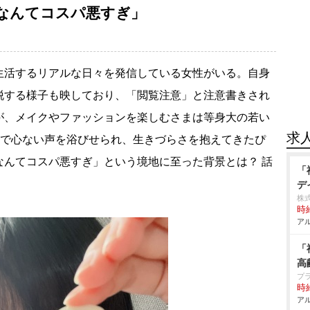
なんてコスパ悪すぎ」
活するリアルな日々を発信している女性がいる。自身
を着脱する様子も映しており、「閲覧注意」と注意書きされ
が、メイクやファッションを楽しむさまは等身大の若い
求
とで心ない声を浴びせられ、生きづらさを抱えてきたぴ
なんてコスパ悪すぎ」という境地に至った背景とは？ 話
「
デ
株
時給
アル
「
高
プ
時給
アル