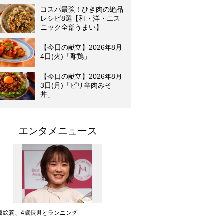
コスパ最強！ひき肉の絶品
レシピ8選【和・洋・エス
ニック全部うまい】
【今日の献立】2026年8月
4日(火)「酢鶏」
【今日の献立】2026年8月
3日(月)「ピリ辛肉みそ
丼」
エンタメニュース
坂絵莉、4歳長男とランニング