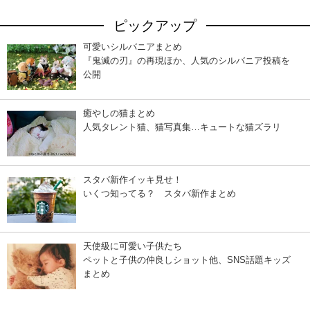
ピックアップ
可愛いシルバニアまとめ
『鬼滅の刃』の再現ほか、人気のシルバニア投稿を
公開
癒やしの猫まとめ
人気タレント猫、猫写真集…キュートな猫ズラリ
スタバ新作イッキ見せ！
いくつ知ってる？ スタバ新作まとめ
天使級に可愛い子供たち
ペットと子供の仲良しショット他、SNS話題キッズ
まとめ