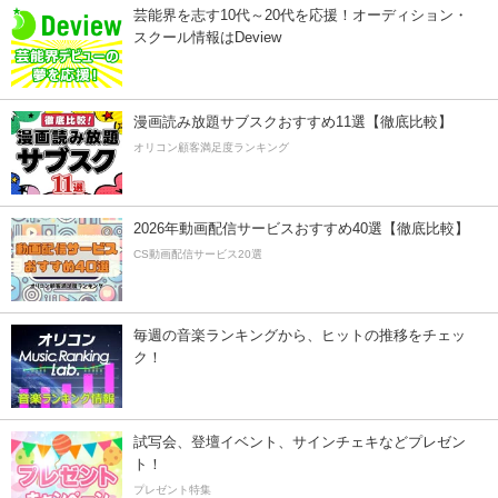
芸能界を志す10代～20代を応援！オーディション・
スクール情報はDeview
漫画読み放題サブスクおすすめ11選【徹底比較】
オリコン顧客満足度ランキング
2026年動画配信サービスおすすめ40選【徹底比較】
CS動画配信サービス20選
毎週の音楽ランキングから、ヒットの推移をチェッ
ク！
試写会、登壇イベント、サインチェキなどプレゼン
ト！
プレゼント特集