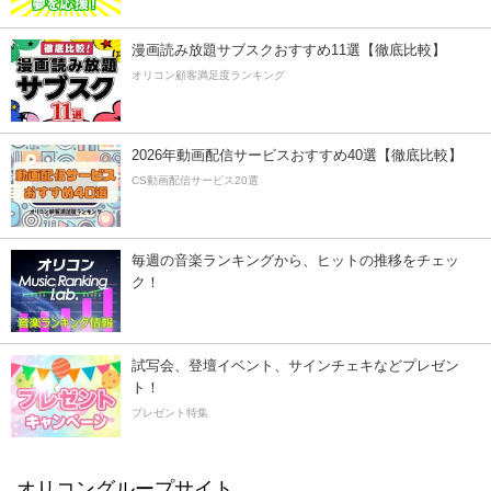
漫画読み放題サブスクおすすめ11選【徹底比較】
オリコン顧客満足度ランキング
2026年動画配信サービスおすすめ40選【徹底比較】
CS動画配信サービス20選
毎週の音楽ランキングから、ヒットの推移をチェッ
ク！
試写会、登壇イベント、サインチェキなどプレゼン
ト！
プレゼント特集
オリコングループサイト