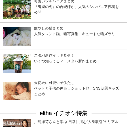
可愛いシルバニアまとめ
『鬼滅の刃』の再現ほか、人気のシルバニア投稿を
公開
癒やしの猫まとめ
人気タレント猫、猫写真集…キュートな猫ズラリ
スタバ新作イッキ見せ！
いくつ知ってる？ スタバ新作まとめ
天使級に可愛い子供たち
ペットと子供の仲良しショット他、SNS話題キッズ
まとめ
eltha イチオシ特集
川島海荷さんと学ぶ 日常に潜む“人身取引”のリアル