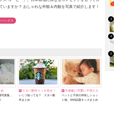
ていますか？ おしゃれな外観＆内観を写真で紹介します！
ーバックス
とめ
スタバ新作イッキ見せ！
天使級に可愛い子供たち
猫写真集…
いくつ知ってる？ スタバ新
ペットと子供の仲良しショッ
リ
作まとめ
ト他、SNS話題キッズまとめ