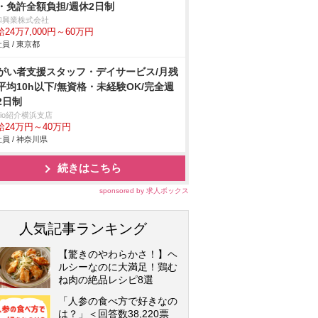
・免許全額負担/週休2日制
和興業株式会社
24万7,000円～60万円
員 / 東京都
がい者支援スタッフ・デイサービス/月残
平均10h以下/無資格・未経験OK/完全週
2日制
trio紹介横浜支店
給24万円～40万円
員 / 神奈川県
続きはこちら
sponsored by 求人ボックス
人気記事ランキング
【驚きのやわらかさ！】ヘ
ルシーなのに大満足！鶏む
ね肉の絶品レシピ8選
「人参の食べ方で好きなの
は？」＜回答数38,220票