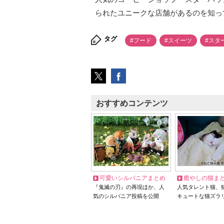
られたユニークな店舗があるのを知っ
タグ
#フード
#スイーツ
#スタ
おすすめコンテンツ
可愛いシルバニアまとめ
癒やしの猫ま
『鬼滅の刃』の再現ほか、人
人気タレント猫、
気のシルバニア投稿を公開
キュートな猫ズラ