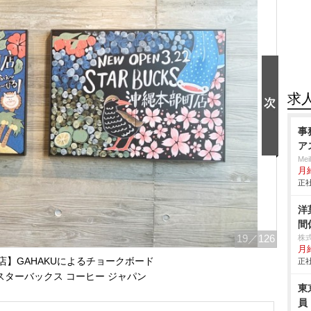
求
事
ア
Me
月
正社
洋
間
19
／126
株
月給
店】GAHAKUによるチョークボード
正社
スターバックス コーヒー ジャパン
東
員