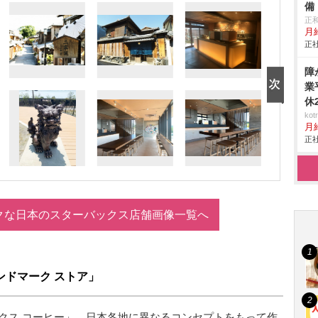
備
正
月給
正社
障
業
休
ko
月
正社
クな日本のスターバックス店舗画像一覧へ
ンドマーク ストア」
クス コーヒー」。日本各地に異なるコンセプトをもって作