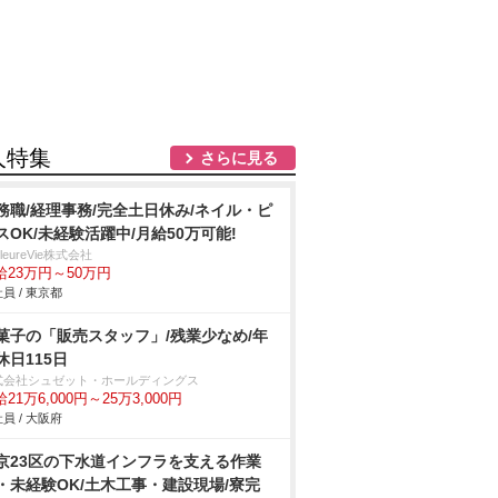
人特集
さらに見る
務職/経理事務/完全土日休み/ネイル・ピ
スOK/未経験活躍中/月給50万可能!
illeureVie株式会社
給23万円～50万円
員 / 東京都
菓子の「販売スタッフ」/残業少なめ/年
休日115日
式会社シュゼット・ホールディングス
21万6,000円～25万3,000円
員 / 大阪府
京23区の下水道インフラを支える作業
・未経験OK/土木工事・建設現場/寮完