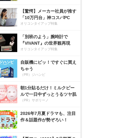
【驚愕】メーカー社員が推す
「10万円台」神コスパPC
オリコンタイアップ特集
「別班のよう」腕時計で
『VIVANT』の世界観再現
オリコンタイアップ特集
自販機にピッ！ですぐに買え
ちゃう
（PR）ジハンピ
朝1分貼るだけ！ミルクピー
ルで一日中ずっとうるツヤ肌
（PR）サボリーノ
2026年7月夏ドラマも、注目
作＆話題作が勢ぞろい！