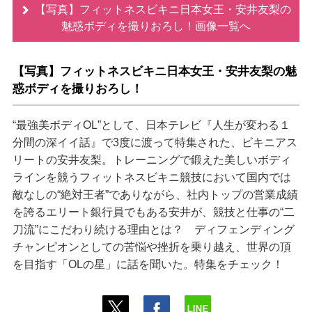
【写真】フィットネスビキニ日本女王・安井友梨の
魅惑ボディを撮りおろし！画像一覧へ
【写真】フィットネスビキニ日本女王・安井友梨の魅
惑ボディを撮りおろし！
“最強美ボディOL”として、日本テレビ『人生が変わる１
分間の深イイ話』で3度に渡って特集された、ビキニアス
リートの安井友梨。トレーニングで鍛えた美しいボディ
ラインを競うフィットネスビキニ競技において国内では
敵なしの“絶対王者”でありながら、社内トップの営業成績
を誇るエリート銀行員でもある安井が、競技と仕事の“二
刀流”にこだわり続ける理由とは？ ディフェンディング
チャンピオンとしての苦悩や挫折を乗り越え、世界の頂
を目指す「OLの星」に話を聞いた。特集をチェック！