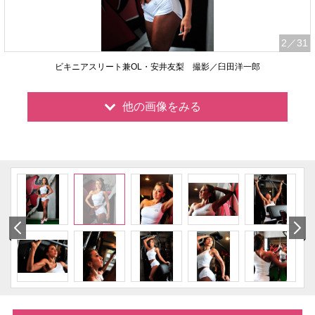
2
／31
ビキニアスリート兼OL・安井友梨 撮影／臼田洋一郎
他の画像をみる