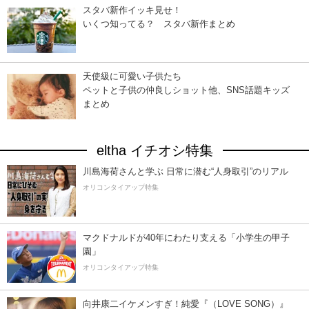
スタバ新作イッキ見せ！
いくつ知ってる？ スタバ新作まとめ
天使級に可愛い子供たち
ペットと子供の仲良しショット他、SNS話題キッズ
まとめ
eltha イチオシ特集
川島海荷さんと学ぶ 日常に潜む“人身取引”のリアル
オリコンタイアップ特集
マクドナルドが40年にわたり支える「小学生の甲子
園」
オリコンタイアップ特集
向井康二イケメンすぎ！純愛『（LOVE SONG）』