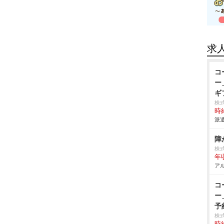
求
コ
ー
ギ
株
時給
派遣
株
年収
アル
コ
ー
予
株