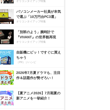
オリコンタイアップ特集
パソコンメーカー社員が本気
で選ぶ「10万円台PC3選」
オリコンタイアップ特集
「別班のよう」腕時計で
『VIVANT』の世界観再現
オリコンタイアップ特集
自販機にピッ！ですぐに買え
ちゃう
（PR）ジハンピ
2026年7月夏ドラマも、注目
作＆話題作が勢ぞろい！
【夏アニメ2026】7月期夏の
新アニメを一挙紹介！