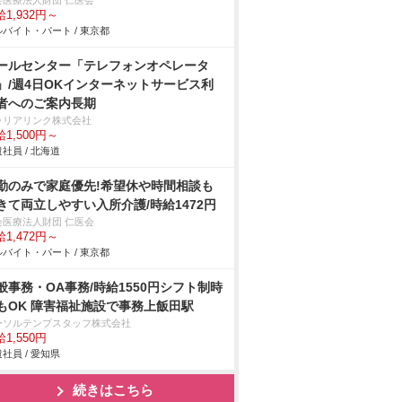
会医療法人財団 仁医会
1,932円～
バイト・パート / 東京都
ールセンター「テレフォンオペレータ
」/週4日OKインターネットサービス利
者へのご案内長期
ャリアリンク株式会社
1,500円～
社員 / 北海道
勤のみで家庭優先!希望休や時間相談も
きて両立しやすい入所介護/時給1472円
会医療法人財団 仁医会
1,472円～
バイト・パート / 東京都
般事務・OA事務/時給1550円シフト制時
もOK 障害福祉施設で事務上飯田駅
ーソルテンプスタッフ株式会社
1,550円
社員 / 愛知県
続きはこちら