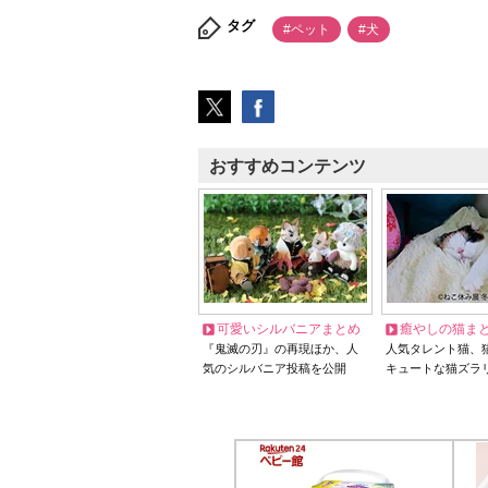
タグ
#ペット
#犬
おすすめコンテンツ
可愛いシルバニアまとめ
癒やしの猫ま
『鬼滅の刃』の再現ほか、人
人気タレント猫、
気のシルバニア投稿を公開
キュートな猫ズラ