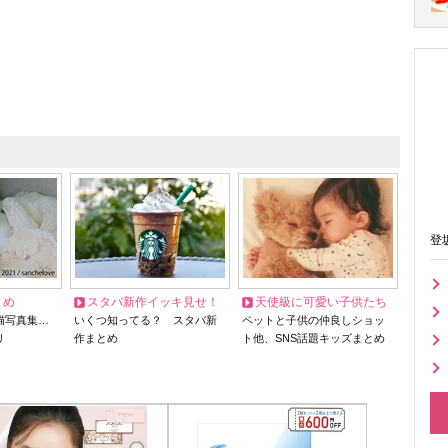
登
とめ
スタバ新作イッキ見せ！
天使級に可愛い子供たち
猫写真集…
いくつ知ってる？ スタバ新
ペットと子供の仲良しショッ
リ
作まとめ
ト他、SNS話題キッズまとめ