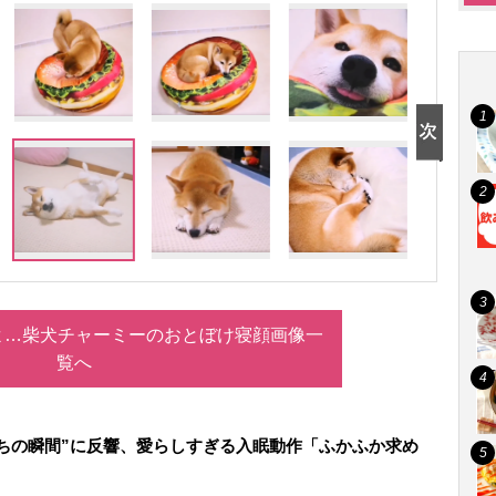
よ…柴犬チャーミーのおとぼけ寝顔画像一
覧へ
ちの瞬間”に反響、愛らしすぎる入眠動作「ふかふか求め