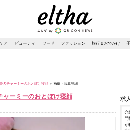
ケア
ビューティ
フード
ファッション
旅行＆おでかけ
ンケア
ダイエット・ボディケア
ヘアスタイル・ヘアアレンジ
柴犬チャーミーのおとぼけ寝顔
＞ 画像・写真詳細
チャーミーのおとぼけ寝顔
求
介
門
が