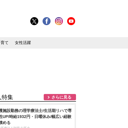
子育て
女性活躍
人特集
さらに見る
護施設勤務の理学療法士/生活期リハで専
性UP/時給1932円・日曜休み/幅広い経験
積める