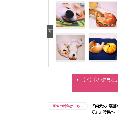
【犬】良い夢見ろ
『柴犬の”寝落
画像の特集はこちら
て」』特集へ