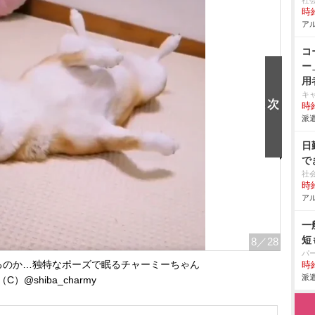
社
時給
アル
コ
ー
用
キ
時給
派遣
日
で
社
時給
アル
一
短
8
／28
パ
るのか…独特なポーズで眠るチャーミーちゃん
時給
派遣
（C）@shiba_charmy