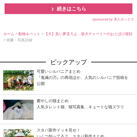
続きはこちら
sponsored by 求人ボックス
ホーム
>
動物＆ペット
>
【犬】良い夢見ろよ…柴犬チャーミーのおとぼけ寝顔
> 画像・写真詳細
ピックアップ
可愛いシルバニアまとめ
『鬼滅の刃』の再現ほか、人気のシルバニア投稿を
公開
癒やしの猫まとめ
人気タレント猫、猫写真集…キュートな猫ズラリ
スタバ新作イッキ見せ！
いくつ知ってる？ スタバ新作まとめ