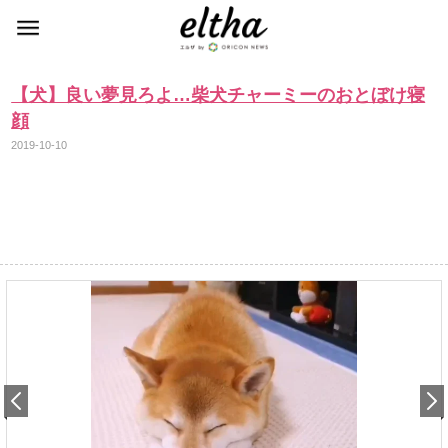
【犬】良い夢見ろよ…柴犬チャーミーのおとぼけ寝
顔
2019-10-10