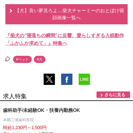
【犬】良い夢見ろよ…柴犬チャーミーのおとぼけ寝
顔画像一覧へ
『柴犬の”寝落ちの瞬間”に反響、愛らしすぎる入眠動作
「ふかふか求めて」』特集へ
#ペット
#犬
さらに見る
求人特集
歯科助手/未経験OK・扶養内勤務OK
本郷三浦歯科医院
時給1,230円～1,500円