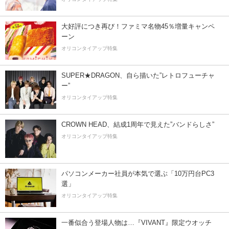
大好評につき再び！ファミマ名物45％増量キャンペ
ーン
オリコンタイアップ特集
SUPER★DRAGON、自ら描いた”レトロフューチャ
ー”
オリコンタイアップ特集
CROWN HEAD、結成1周年で見えた”バンドらしさ”
オリコンタイアップ特集
パソコンメーカー社員が本気で選ぶ「10万円台PC3
選」
オリコンタイアップ特集
一番似合う登場人物は…『VIVANT』限定ウオッチ