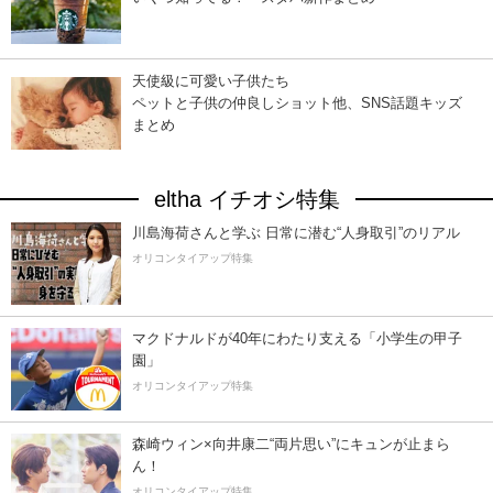
天使級に可愛い子供たち
ペットと子供の仲良しショット他、SNS話題キッズ
まとめ
eltha イチオシ特集
川島海荷さんと学ぶ 日常に潜む“人身取引”のリアル
オリコンタイアップ特集
マクドナルドが40年にわたり支える「小学生の甲子
園」
オリコンタイアップ特集
森崎ウィン×向井康二“両片思い”にキュンが止まら
ん！
オリコンタイアップ特集