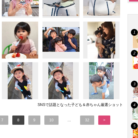
SNSで話題となった子ども＆赤ちゃん厳選ショット
7
8
9
10
…
32
>