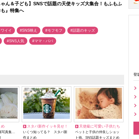
ゃん＆子ども】SNSで話題の天使キッズ大集合！もふもふ
母も』特集へ
カワイイ
#SNS映え
#モフモフ
#話題のキッズ
#SNS人気
#ママ・パパ
登
とめ
スタバ新作イッキ見せ！
天使級に可愛い子供たち
猫写真集…
いくつ知ってる？ スタバ新
ペットと子供の仲良しショッ
リ
作まとめ
ト他、SNS話題キッズまとめ