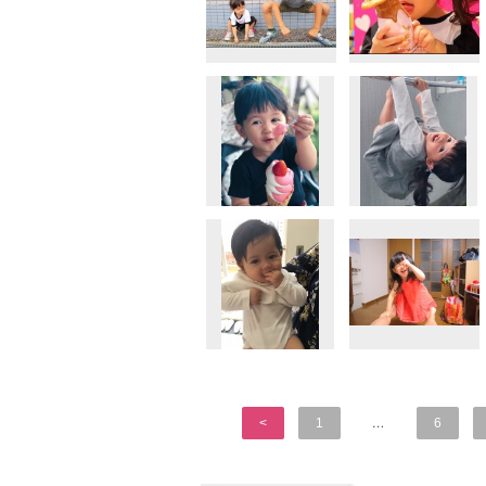
<
1
…
6