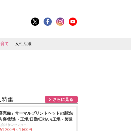
子育て
女性活躍
人特集
さらに見る
寮完備」サーマルプリントヘッドの製造/
入寮/製造・工場/日勤/日払い/工場・製造
式会社京栄センター
1,200円～1,500円