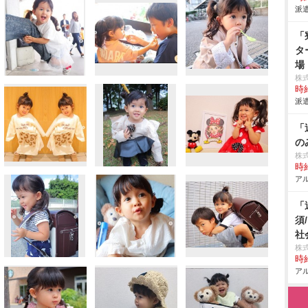
派遣
「
タ
場
株
時給
派遣
「
の
株
時給
アル
「
須
社
株
時給
アル