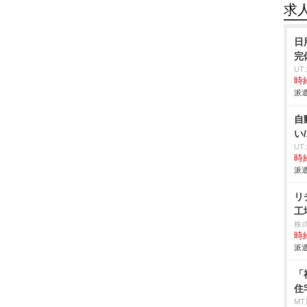
求
日
完
U
時給
派遣
自
い
U
時給
派遣
リ
工
株
時給
派遣
「
住
MT