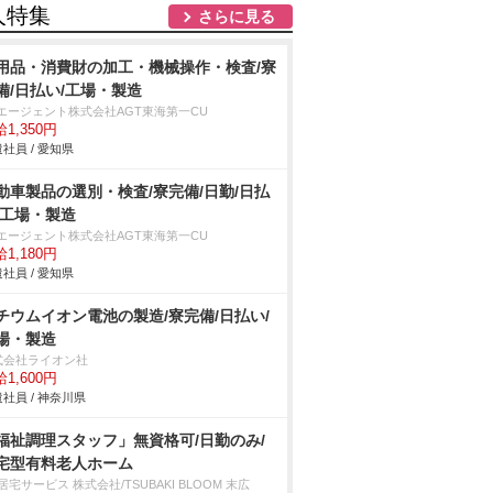
人特集
さらに見る
用品・消費財の加工・機械操作・検査/寮
備/日払い/工場・製造
Tエージェント株式会社AGT東海第一CU
1,350円
社員 / 愛知県
動車製品の選別・検査/寮完備/日勤/日払
/工場・製造
Tエージェント株式会社AGT東海第一CU
1,180円
社員 / 愛知県
チウムイオン電池の製造/寮完備/日払い/
場・製造
式会社ライオン社
1,600円
社員 / 神奈川県
福祉調理スタッフ」無資格可/日勤のみ/
宅型有料老人ホーム
居宅サービス 株式会社/TSUBAKI BLOOM 末広