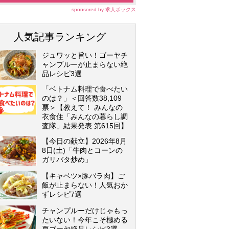
sponsored by 求人ボックス
人気記事ランキング
ジュワッと旨い！ゴーヤチ
ャンプルーが止まらない絶
品レシピ3選
「ベトナム料理で食べたい
のは？」＜回答数38,109
票＞【教えて！ みんなの
衣食住「みんなの暮らし調
査隊」結果発表 第615回】
【今日の献立】2026年8月
8日(土)「牛肉とコーンの
ガリバタ炒め」
【キャベツ×豚バラ肉】ご
飯が止まらない！人気おか
ずレシピ7選
チャンプルーだけじゃもっ
たいない！今年こそ極める