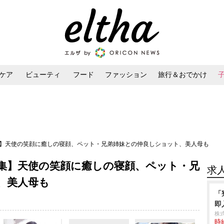
ケア
ビューティ
フード
ファッション
旅行＆おでかけ
ンケア
ダイエット・ボディケア
ヘアスタイル・ヘアアレンジ
集】天使の笑顔に癒しの寝顔、ペット・兄弟姉妹との仲良しショット、美人母も
集】天使の笑顔に癒しの寝顔、ペット・兄
求
、美人母も
「
即
株
時給