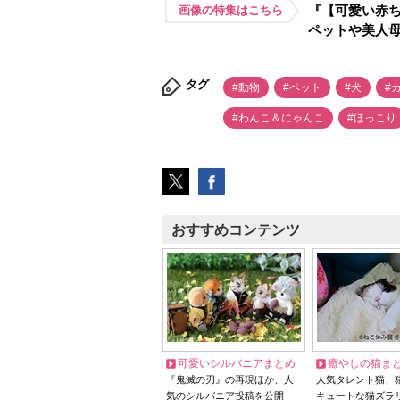
『【可愛い赤ち
画像の特集はこちら
ペットや美人
タグ
#動物
#ペット
#犬
#
#わんこ＆にゃんこ
#ほっこり
おすすめコンテンツ
可愛いシルバニアまとめ
癒やしの猫ま
『鬼滅の刃』の再現ほか、人
人気タレント猫、
気のシルバニア投稿を公開
キュートな猫ズラ