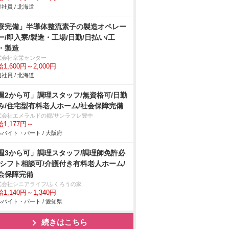
社員 / 北海道
寮完備」半導体整流素子の製造オペレー
ー/即入寮/製造・工場/日勤/日払い/工
・製造
式会社京栄センター
1,600円～2,000円
社員 / 北海道
週2から可」調理スタッフ/無資格可/日勤
み/住宅型有料老人ホーム/社会保障完備
式会社エメラルドの郷/サンラフレ豊中
1,177円～
バイト・パート / 大阪府
週3から可」調理スタッフ/調理師免許必
/シフト相談可/介護付き有料老人ホーム/
会保障完備
式会社シニアライフ/ふくろうの家
1,140円～1,340円
バイト・パート / 愛知県
続きはこちら