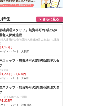
人特集
さらに見る
福祉調理スタッフ」無資格可/午後のみ/
護老人保健施設
療法人藤田好生会/介護老人保健施設 ふれあいの里好
苑
1,177円
バイト・パート / 大阪府
理スタッフ・無資格可の調理師/調理スタ
フ
成保育園
1,200円～1,400円
バイト・パート / 大阪府
理スタッフ・無資格可の調理師/調理スタ
フ
ッドタイムホーム・鷺沼
1,225円
バイト・パート / 神奈川県