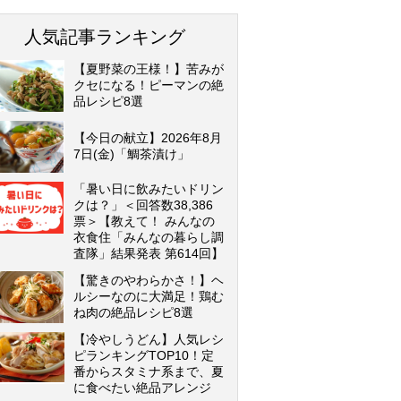
人気記事ランキング
【夏野菜の王様！】苦みが
クセになる！ピーマンの絶
品レシピ8選
【今日の献立】2026年8月
7日(金)「鯛茶漬け」
「暑い日に飲みたいドリン
クは？」＜回答数38,386
票＞【教えて！ みんなの
衣食住「みんなの暮らし調
査隊」結果発表 第614回】
【驚きのやわらかさ！】ヘ
ルシーなのに大満足！鶏む
ね肉の絶品レシピ8選
【冷やしうどん】人気レシ
ピランキングTOP10！定
番からスタミナ系まで、夏
に食べたい絶品アレンジ