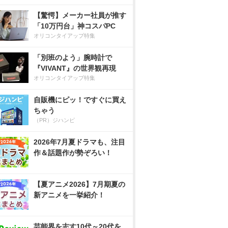
【驚愕】メーカー社員が推す
「10万円台」神コスパPC
オリコンタイアップ特集
「別班のよう」腕時計で
『VIVANT』の世界観再現
オリコンタイアップ特集
自販機にピッ！ですぐに買え
ちゃう
（PR）ジハンピ
2026年7月夏ドラマも、注目
作＆話題作が勢ぞろい！
【夏アニメ2026】7月期夏の
新アニメを一挙紹介！
芸能界を志す10代～20代を