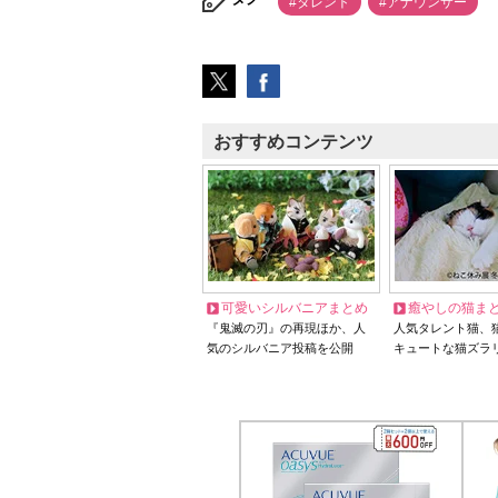
#タレント
#アナウンサー
おすすめコンテンツ
可愛いシルバニアまとめ
癒やしの猫ま
『鬼滅の刃』の再現ほか、人
人気タレント猫、
気のシルバニア投稿を公開
キュートな猫ズラ