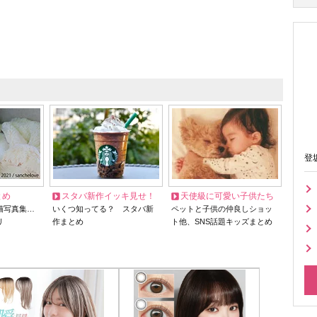
登
とめ
スタバ新作イッキ見せ！
天使級に可愛い子供たち
猫写真集…
いくつ知ってる？ スタバ新
ペットと子供の仲良しショッ
リ
作まとめ
ト他、SNS話題キッズまとめ