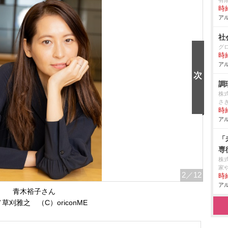
有
時給
アル
社
グ
時給
アル
調
株
さ
時給
アル
「
専
株
家
2
／12
時給
アル
青木裕子さん
草刈雅之 （C）oriconME