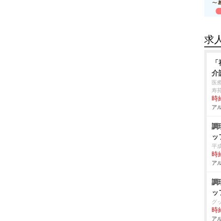
求
「
介
医
寿
時給
アル
調
ッ
平
時給
アル
調
ッ
グ
時給
アル