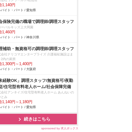
限会社ワンワールド/桂冠荘
1,140円
バイト・パート / 愛知県
会保険完備の職場で調理師/調理スタッフ
ローバルキッズ上大岡園
1,460円
バイト・パート / 神奈川県
理補助・無資格可の調理師/調理スタッフ
式会社ナリコマエンタープライズ 介護福祉施設はま
き2内の厨房
1,300円～1,400円
バイト・パート / 大阪府
未経験OK」調理スタッフ/無資格可/夜勤
従/住宅型有料老人ホーム/社会保障完備
式会社アンネイズ/住宅型有料老人ホーム あんねいの
やとみ
1,140円～1,180円
バイト・パート / 愛知県
続きはこちら
sponsored by 求人ボックス