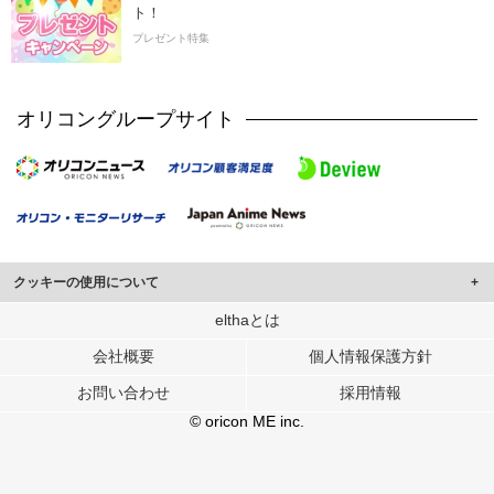
ト！
プレゼント特集
オリコングループサイト
クッキーの使用について
このサイトでは Cookie を使用して、ユーザーに合わせたコンテンツや広告の
elthaとは
表示、ソーシャル メディア機能の提供、広告の表示回数やクリック数の測定を
会社概要
個人情報保護方針
行っています。
また、ユーザーによるサイトの利用状況についても情報を収集し、ソーシャル
お問い合わせ
採用情報
メディアや広告配信、データ解析の各パートナーに提供しています。
各パートナーは、この情報とユーザーが各パートナーに提供した他の情報や、
© oricon ME inc.
ユーザーが各パートナーのサービスを使用したときに収集した他の情報を組み
合わせて使用することがあります。