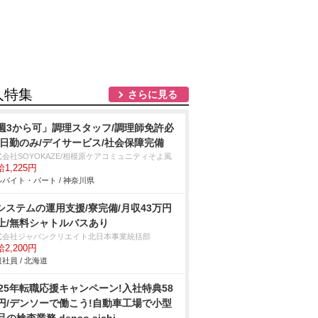
人特集
さらに見る
週3から可」調理スタッフ/調理師免許必
/日勤のみ/デイサービス/社会保障完備
式会社SOYOKAZE/相模原ケアコミュニティそよ風
1,225円
バイト・パート / 神奈川県
Tシステムの運用支援/寮完備/月収43万円
上/無料シャトルバスあり
式会社ジャパンクリエイト北日本事業統括部
2,200円
社員 / 北海道
025年転職応援キャンペーン!入社特典58
円/デンソーで働こう!自動車工場で小型