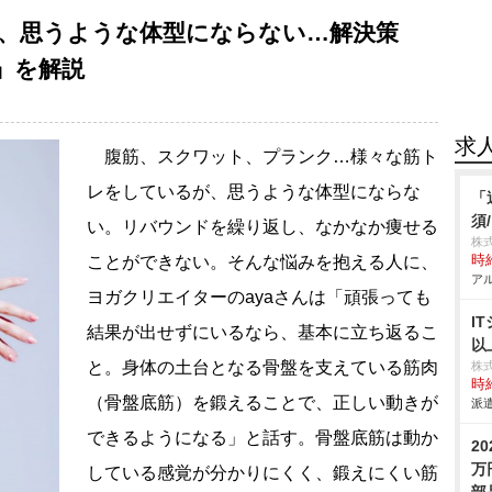
、思うような体型にならない…解決策
」を解説
求
腹筋、スクワット、プランク…様々な筋ト
レをしているが、思うような体型にならな
「
須
い。リバウンドを繰り返し、なかなか痩せる
株
ことができない。そんな悩みを抱える人に、
時給
アル
ヨガクリエイターのayaさんは「頑張っても
I
結果が出せずにいるなら、基本に立ち返るこ
以
と。身体の土台となる骨盤を支えている筋肉
株
時給
（骨盤底筋）を鍛えることで、正しい動きが
派遣
できるようになる」と話す。骨盤底筋は動か
2
万
している感覚が分かりにくく、鍛えにくい筋