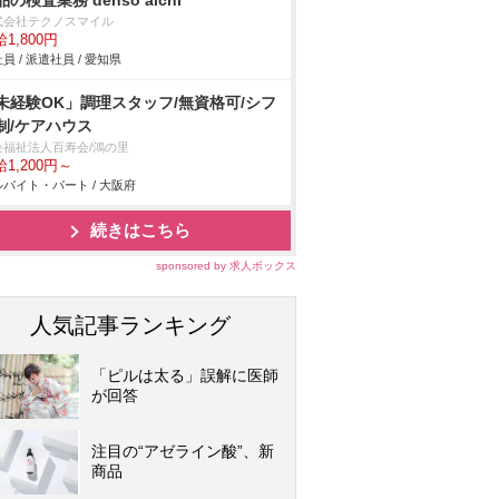
品の検査業務 denso aichi
式会社テクノスマイル
1,800円
員 / 派遣社員 / 愛知県
未経験OK」調理スタッフ/無資格可/シフ
制/ケアハウス
会福祉法人百寿会/鴻の里
1,200円～
バイト・パート / 大阪府
続きはこちら
sponsored by 求人ボックス
人気記事ランキング
「ピルは太る」誤解に医師
が回答
注目の“アゼライン酸”、新
商品