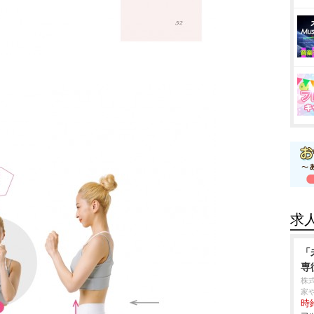
求
「
専
株
家
時給