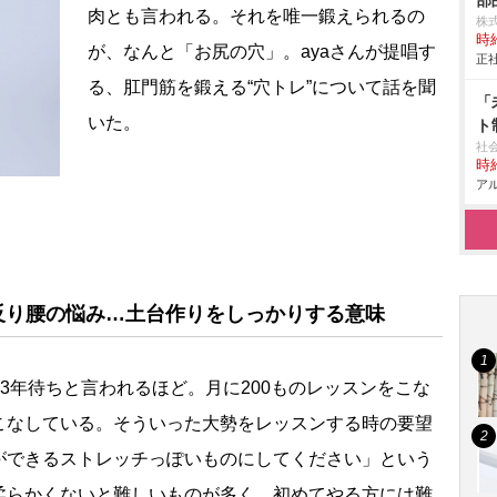
部
肉とも言われる。それを唯一鍛えられるの
株
時給
が、なんと「お尻の穴」。ayaさんが提唱す
正社
る、肛門筋を鍛える“穴トレ”について話を聞
「
いた。
ト
社
時給
アル
反り腰の悩み…土台作りをしっかりする意味
3年待ちと言われるほど。月に200ものレッスンをこな
こなしている。そういった大勢をレッスンする時の要望
ができるストレッチっぽいものにしてください」という
柔らかくないと難しいものが多く、初めてやる方には難