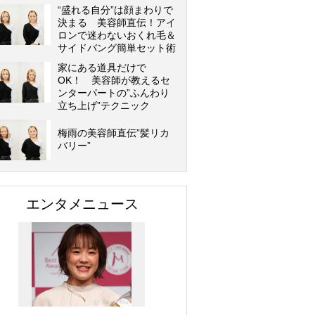
“盛れる自分”は顔まわりで
決まる 美容師直伝！アイ
ロンで迷わないおくれ毛＆
サイドバング簡単セット術
家にある道具だけで
OK！ 美容師が教えるセ
ンターパートの”ふんわり
立ち上げ”テクニック
梅雨の美容師直伝”髪リカ
バリー”
エンタメニュース