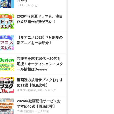
ちゃう
（PR）ジハンピ
2026年7月夏ドラマも、注目
作＆話題作が勢ぞろい！
【夏アニメ2026】7月期夏の
新アニメを一挙紹介！
芸能界を志す10代～20代を
応援！オーディション・スク
ール情報はDeview
漫画読み放題サブスクおすす
め11選【徹底比較】
オリコン顧客満足度ランキング
2026年動画配信サービスお
すすめ40選【徹底比較】
CS動画配信サービス20選