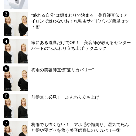
“盛れる自分”は顔まわりで決まる 美容師直伝！ア
イロンで迷わないおくれ毛＆サイドバング簡単セッ
ト術
家にある道具だけでOK！ 美容師が教えるセンター
パートの”ふんわり立ち上げ”テクニック
梅雨の美容師直伝”髪リカバリー”
前髪無し必見！ ふんわり立ち上げ
梅雨でも怖くない！ アホ毛や顔周り、湿気で死ん
だ髪や寝グセを救う美容師直伝のリカバリー術