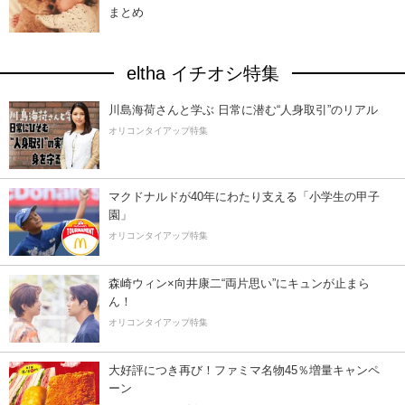
まとめ
eltha イチオシ特集
川島海荷さんと学ぶ 日常に潜む“人身取引”のリアル
オリコンタイアップ特集
マクドナルドが40年にわたり支える「小学生の甲子
園」
オリコンタイアップ特集
森崎ウィン×向井康二“両片思い”にキュンが止まら
ん！
オリコンタイアップ特集
大好評につき再び！ファミマ名物45％増量キャンペ
ーン