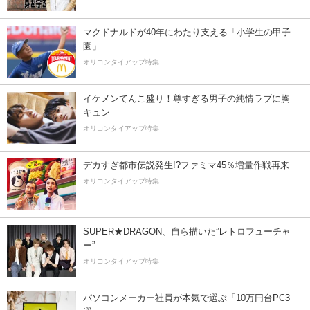
マクドナルドが40年にわたり支える「小学生の甲子
園」
オリコンタイアップ特集
イケメンてんこ盛り！尊すぎる男子の純情ラブに胸
キュン
オリコンタイアップ特集
デカすぎ都市伝説発生!?ファミマ45％増量作戦再来
オリコンタイアップ特集
SUPER★DRAGON、自ら描いた”レトロフューチャ
ー”
オリコンタイアップ特集
パソコンメーカー社員が本気で選ぶ「10万円台PC3