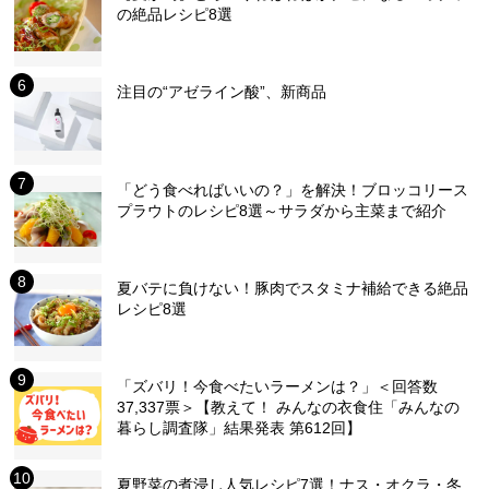
の絶品レシピ8選
注目の“アゼライン酸”、新商品
「どう食べればいいの？」を解決！ブロッコリース
プラウトのレシピ8選～サラダから主菜まで紹介
夏バテに負けない！豚肉でスタミナ補給できる絶品
レシピ8選
「ズバリ！今食べたいラーメンは？」＜回答数
37,337票＞【教えて！ みんなの衣食住「みんなの
暮らし調査隊」結果発表 第612回】
夏野菜の煮浸し人気レシピ7選！ナス・オクラ・冬