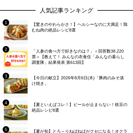
人気記事ランキング
【驚きのやわらかさ！】ヘルシーなのに大満足！鶏
むね肉の絶品レシピ8選
「人参の食べ方で好きなのは？」＜回答数38,220
票＞【教えて！ みんなの衣食住「みんなの暮らし
調査隊」結果発表 第613回】
【今日の献立】2026年8月6日(木)「豚肉のみそ漬
け焼き」
【夏といえばコレ！】ビールが止まらない！枝豆の
絶品レシピ8選
【夏が旬】とろ～りねばねばがクセになる！オクラ