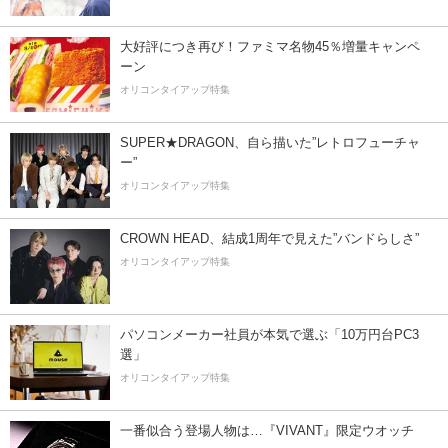
大好評につき再び！ファミマ名物45％増量キャンペ
ーン
オリコンタイアップ特集
SUPER★DRAGON、自ら描いた”レトロフューチャ
ー”
オリコンタイアップ特集
CROWN HEAD、結成1周年で見えた”バンドらしさ”
オリコンタイアップ特集
パソコンメーカー社員が本気で選ぶ「10万円台PC3
選」
オリコンタイアップ特集
一番似合う登場人物は…『VIVANT』限定ウオッチ