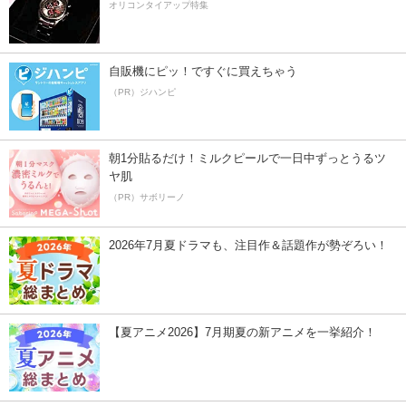
オリコンタイアップ特集
自販機にピッ！ですぐに買えちゃう
（PR）ジハンピ
朝1分貼るだけ！ミルクピールで一日中ずっとうるツ
ヤ肌
（PR）サボリーノ
2026年7月夏ドラマも、注目作＆話題作が勢ぞろい！
【夏アニメ2026】7月期夏の新アニメを一挙紹介！