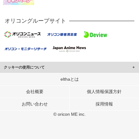
オリコングループサイト
クッキーの使用について
このサイトでは Cookie を使用して、ユーザーに合わせたコンテンツや広告の
elthaとは
表示、ソーシャル メディア機能の提供、広告の表示回数やクリック数の測定を
行っています。
会社概要
個人情報保護方針
また、ユーザーによるサイトの利用状況についても情報を収集し、ソーシャル
お問い合わせ
採用情報
メディアや広告配信、データ解析の各パートナーに提供しています。
各パートナーは、この情報とユーザーが各パートナーに提供した他の情報や、
© oricon ME inc.
ユーザーが各パートナーのサービスを使用したときに収集した他の情報を組み
合わせて使用することがあります。