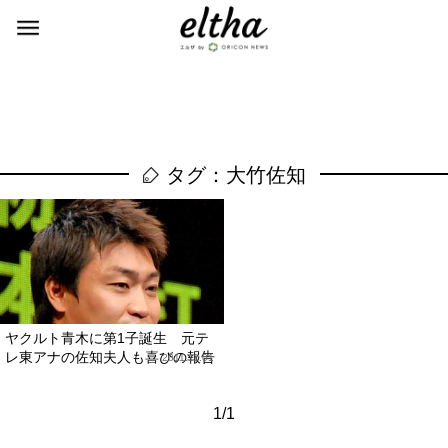
タグ：大竹佐知
ヤクルト青木に第1子誕生 元テ
レ東アナの佐知夫人も喜びの報告
2011.11.01
1/1