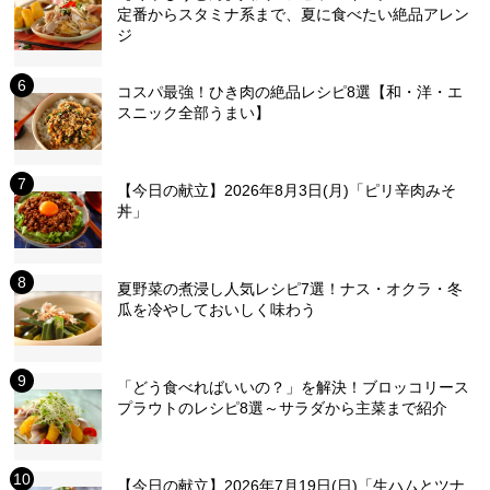
定番からスタミナ系まで、夏に食べたい絶品アレン
ジ
コスパ最強！ひき肉の絶品レシピ8選【和・洋・エ
スニック全部うまい】
【今日の献立】2026年8月3日(月)「ピリ辛肉みそ
丼」
夏野菜の煮浸し人気レシピ7選！ナス・オクラ・冬
瓜を冷やしておいしく味わう
「どう食べればいいの？」を解決！ブロッコリース
プラウトのレシピ8選～サラダから主菜まで紹介
【今日の献立】2026年7月19日(日)「生ハムとツナ