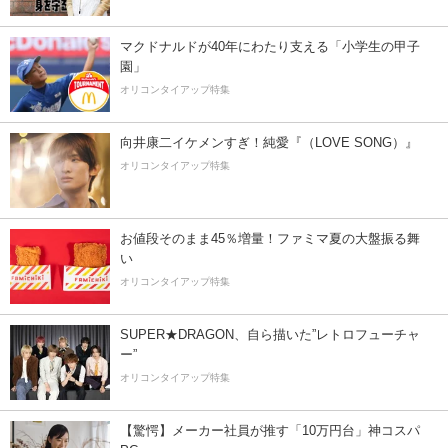
マクドナルドが40年にわたり支える「小学生の甲子
園」
オリコンタイアップ特集
向井康二イケメンすぎ！純愛『（LOVE SONG）』
オリコンタイアップ特集
お値段そのまま45％増量！ファミマ夏の大盤振る舞
い
オリコンタイアップ特集
SUPER★DRAGON、自ら描いた”レトロフューチャ
ー”
オリコンタイアップ特集
【驚愕】メーカー社員が推す「10万円台」神コスパ