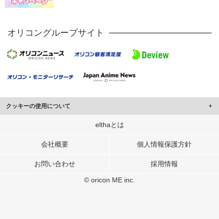
オリコングループサイト
クッキーの使用について
このサイトでは Cookie を使用して、ユーザーに合わせたコンテンツや広告の
elthaとは
表示、ソーシャル メディア機能の提供、広告の表示回数やクリック数の測定を
行っています。
会社概要
個人情報保護方針
また、ユーザーによるサイトの利用状況についても情報を収集し、ソーシャル
お問い合わせ
採用情報
メディアや広告配信、データ解析の各パートナーに提供しています。
各パートナーは、この情報とユーザーが各パートナーに提供した他の情報や、
© oricon ME inc.
ユーザーが各パートナーのサービスを使用したときに収集した他の情報を組み
合わせて使用することがあります。