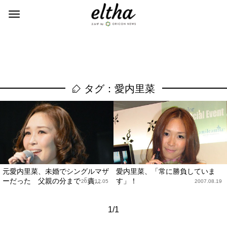
タグ：愛内里菜
元愛内里菜、未婚でシングルマザ
愛内里菜、「常に勝負していま
ーだった 父親の分まで「責...
す」！
2017.12.05
2007.08.19
1/1