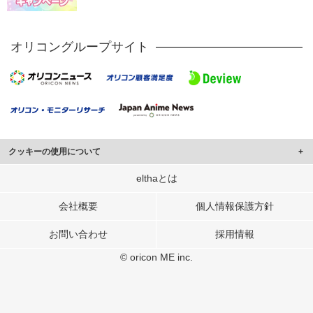
オリコングループサイト
クッキーの使用について
このサイトでは Cookie を使用して、ユーザーに合わせたコンテンツや広告の
elthaとは
表示、ソーシャル メディア機能の提供、広告の表示回数やクリック数の測定を
行っています。
会社概要
個人情報保護方針
また、ユーザーによるサイトの利用状況についても情報を収集し、ソーシャル
お問い合わせ
採用情報
メディアや広告配信、データ解析の各パートナーに提供しています。
各パートナーは、この情報とユーザーが各パートナーに提供した他の情報や、
© oricon ME inc.
ユーザーが各パートナーのサービスを使用したときに収集した他の情報を組み
合わせて使用することがあります。