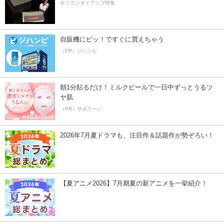
オリコンタイアップ特集
自販機にピッ！ですぐに買えちゃう
（PR）ジハンピ
朝1分貼るだけ！ミルクピールで一日中ずっとうるツ
ヤ肌
（PR）サボリーノ
2026年7月夏ドラマも、注目作＆話題作が勢ぞろい！
【夏アニメ2026】7月期夏の新アニメを一挙紹介！