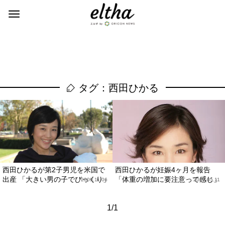
タグ：西田ひかる
西田ひかるが第2子男児を米国で
西田ひかるが妊娠4ヶ月を報告
出産 「大きい男の子でびっくり」
「体重の増加に要注意って感じ」
2009.11.06
2009.05.11
1/1