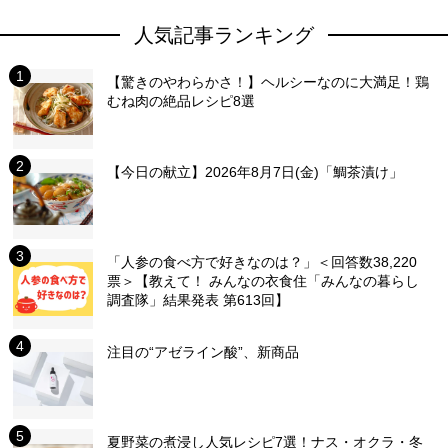
人気記事ランキング
【驚きのやわらかさ！】ヘルシーなのに大満足！鶏
むね肉の絶品レシピ8選
【今日の献立】2026年8月7日(金)「鯛茶漬け」
「人参の食べ方で好きなのは？」＜回答数38,220
票＞【教えて！ みんなの衣食住「みんなの暮らし
調査隊」結果発表 第613回】
注目の“アゼライン酸”、新商品
夏野菜の煮浸し人気レシピ7選！ナス・オクラ・冬