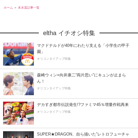
ホーム
末永遥記事一覧
eltha イチオシ特集
マクドナルドが40年にわたり支える「小学生の甲子
園」
オリコンタイアップ特集
森崎ウィン×向井康二“両片思い”にキュンが止まら
ん！
オリコンタイアップ特集
デカすぎ都市伝説発生!?ファミマ45％増量作戦再来
オリコンタイアップ特集
SUPER★DRAGON、自ら描いた”レトロフューチャ