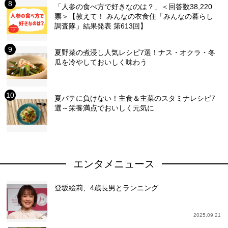
「人参の食べ方で好きなのは？」＜回答数38,220
票＞【教えて！ みんなの衣食住「みんなの暮らし
調査隊」結果発表 第613回】
夏野菜の煮浸し人気レシピ7選！ナス・オクラ・冬
瓜を冷やしておいしく味わう
夏バテに負けない！主食＆主菜のスタミナレシピ7
選～栄養満点でおいしく元気に
エンタメニュース
登坂絵莉、4歳長男とランニング
2025.09.21