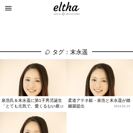
タグ：末永遥
泉浩氏＆末永遥に第1子男児誕生
柔道アテネ銀・泉浩と末永遥が婚
「とても元気で、愛くるしい産...
姻届提出
2017.12.18
2014.02.23