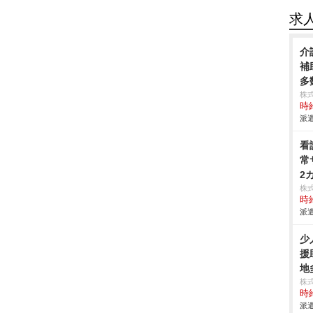
求
介
補
多
株
時給
派遣
看
常
2
株
時給
派遣
少
援
地
株
時給
派遣