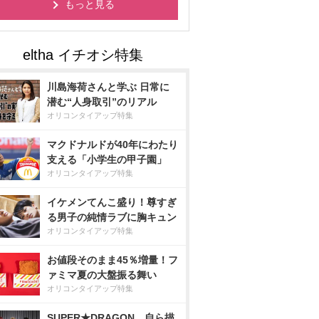
もっと見る
川島海荷さんと学ぶ 日常に
潜む“人身取引”のリアル
オリコンタイアップ特集
マクドナルドが40年にわたり
支える「小学生の甲子園」
オリコンタイアップ特集
イケメンてんこ盛り！尊すぎ
る男子の純情ラブに胸キュン
オリコンタイアップ特集
お値段そのまま45％増量！フ
ァミマ夏の大盤振る舞い
オリコンタイアップ特集
SUPER★DRAGON、自ら描