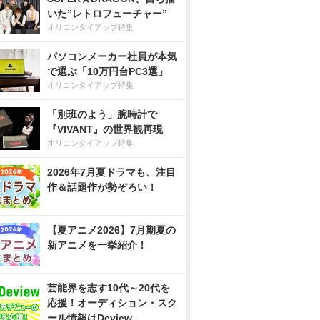
いた”レトロフューチャー”
オリコンタイアップ特集
パソコンメーカー社員が本気
で選ぶ「10万円台PC3選」
オリコンタイアップ特集
「別班のよう」腕時計で
『VIVANT』の世界観再現
オリコンタイアップ特集
2026年7月夏ドラマも、注目
作＆話題作が勢ぞろい！
【夏アニメ2026】7月期夏の
新アニメを一挙紹介！
芸能界を志す10代～20代を
応援！オーディション・スク
ール情報はDeview