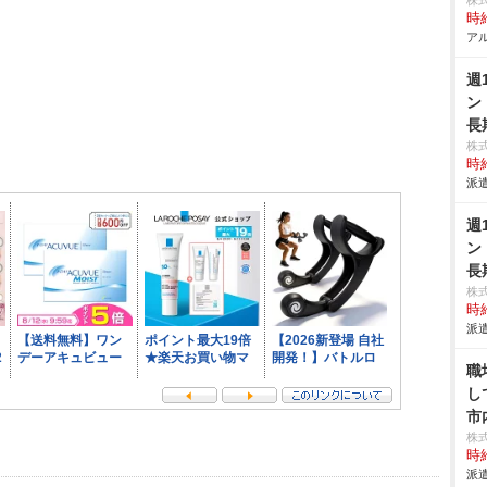
株
時給
アル
週
ン
長
株
時給
派遣
週
ン
長
株
時給
派遣
職
し
市
株
時給
派遣