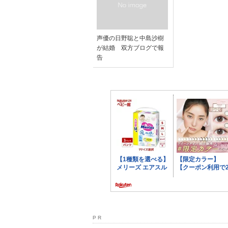
声優の日野聡と中島沙樹
が結婚 双方ブログで報
告
P R