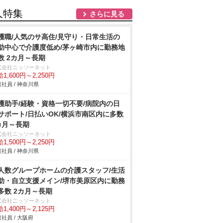
人特集
さらに見る
護職/人気のサ高住/見守り・日常生活の
助中心で介護度低め/茅ヶ崎市内に勤務地
数 2カ月～長期
式会社ニッソーネット
1,600円～2,250円
社員 / 神奈川県
護助手/経験・資格一切不要/病院内の日
サポート/日払いOK/横浜市南区内に多数
カ月～長期
式会社ニッソーネット
1,500円～2,250円
社員 / 神奈川県
人数グループホームの介護スタッフ/生活
助・自立支援メイン/堺市美原区内に勤務
多数 2カ月～長期
式会社ニッソーネット
1,400円～2,125円
社員 / 大阪府