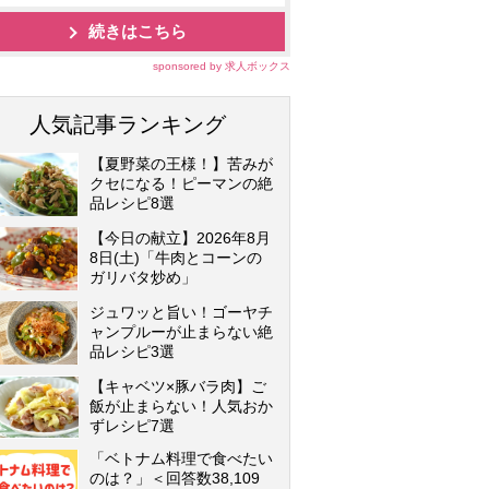
続きはこちら
sponsored by 求人ボックス
人気記事ランキング
【夏野菜の王様！】苦みが
クセになる！ピーマンの絶
品レシピ8選
【今日の献立】2026年8月
8日(土)「牛肉とコーンの
ガリバタ炒め」
ジュワッと旨い！ゴーヤチ
ャンプルーが止まらない絶
品レシピ3選
【キャベツ×豚バラ肉】ご
飯が止まらない！人気おか
ずレシピ7選
「ベトナム料理で食べたい
のは？」＜回答数38,109