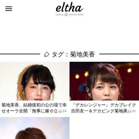
タグ：菊地美香
菊地美香、結婚後初の公の場で幸
『デカレンジャー』デカブレイク
せオーラ全開「無事に嫁ぐこ...
吉田友一＆デカピンク菊地美...
2018.11.24
2018.11.01