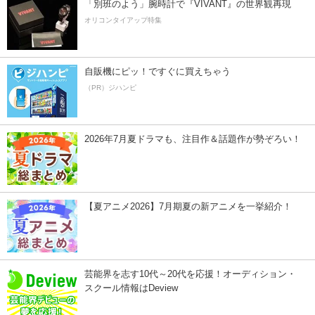
「別班のよう」腕時計で『VIVANT』の世界観再現
オリコンタイアップ特集
自販機にピッ！ですぐに買えちゃう
（PR）ジハンピ
2026年7月夏ドラマも、注目作＆話題作が勢ぞろい！
【夏アニメ2026】7月期夏の新アニメを一挙紹介！
芸能界を志す10代～20代を応援！オーディション・
スクール情報はDeview