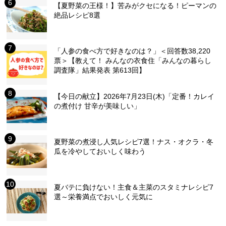
【夏野菜の王様！】苦みがクセになる！ピーマンの
絶品レシピ8選
「人参の食べ方で好きなのは？」＜回答数38,220
票＞【教えて！ みんなの衣食住「みんなの暮らし
調査隊」結果発表 第613回】
【今日の献立】2026年7月23日(木)「定番！カレイ
の煮付け 甘辛が美味しい」
夏野菜の煮浸し人気レシピ7選！ナス・オクラ・冬
瓜を冷やしておいしく味わう
夏バテに負けない！主食＆主菜のスタミナレシピ7
選～栄養満点でおいしく元気に