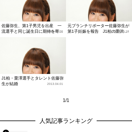
佐藤弥生、第1子男児を出産 一
元ブランチリポーター佐藤弥生が
流選手と同じ誕生日に期待を寄...
第1子妊娠を報告 J1柏の栗沢...
2015.02.06
2014.09.18
J1柏・栗澤選手とタレント佐藤弥
生が結婚
2013.04.01
1/1
人気記事ランキング