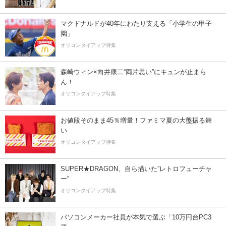
マクドナルドが40年にわたり支える「小学生の甲子
園」
オリコンタイアップ特集
森崎ウィン×向井康二“両片思い”にキュンが止まら
ん！
オリコンタイアップ特集
お値段そのまま45％増量！ファミマ夏の大盤振る舞
い
オリコンタイアップ特集
SUPER★DRAGON、自ら描いた”レトロフューチャ
ー”
オリコンタイアップ特集
パソコンメーカー社員が本気で選ぶ「10万円台PC3