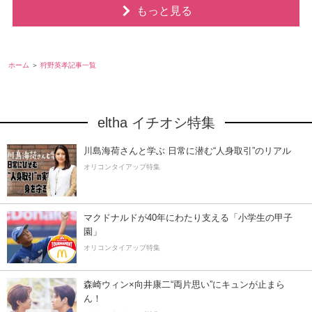
もっと見る
ホーム
狩野英孝記事一覧
eltha イチオシ特集
川島海荷さんと学ぶ 日常に潜む“人身取引”のリアル
オリコンタイアップ特集
マクドナルドが40年にわたり支える「小学生の甲子
園」
オリコンタイアップ特集
森崎ウィン×向井康二“両片思い”にキュンが止まら
ん！