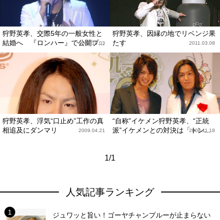
狩野英孝、交際5年の一般女性と
狩野英孝、因縁の地でリベンジ果
結婚へ 『ロンハー』で公開プ...
たす
2011.10.03
2011.03.08
狩野英孝、浮気“口止め”工作の真
“自称”イケメン狩野英孝、“正統
相追及にダンマリ
派”イケメンとの対決は「トン...
2009.04.21
2008.11.18
1/1
人気記事ランキング
ジュワッと旨い！ゴーヤチャンプルーが止まらない