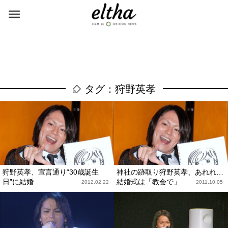
タグ：狩野英孝
狩野英孝、宣言通り“30歳誕生
神社の跡取り狩野英孝、あれれ…
日”に結婚
結婚式は「教会で」
2012.02.22
2011.10.05