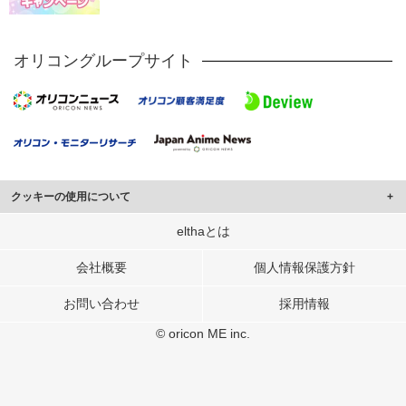
オリコングループサイト
クッキーの使用について
このサイトでは Cookie を使用して、ユーザーに合わせたコンテンツや広告の
elthaとは
表示、ソーシャル メディア機能の提供、広告の表示回数やクリック数の測定を
行っています。
会社概要
個人情報保護方針
また、ユーザーによるサイトの利用状況についても情報を収集し、ソーシャル
お問い合わせ
採用情報
メディアや広告配信、データ解析の各パートナーに提供しています。
各パートナーは、この情報とユーザーが各パートナーに提供した他の情報や、
© oricon ME inc.
ユーザーが各パートナーのサービスを使用したときに収集した他の情報を組み
合わせて使用することがあります。