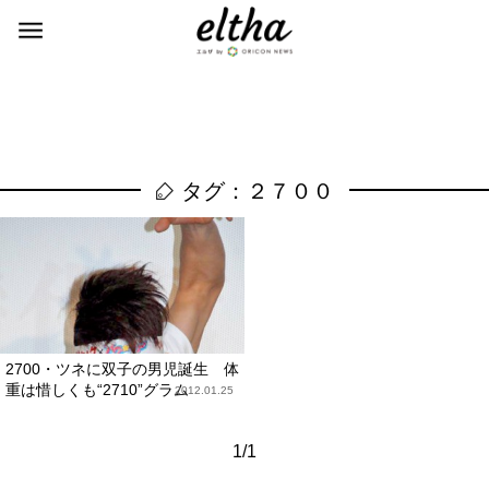
タグ：２７００
2700・ツネに双子の男児誕生 体
重は惜しくも“2710”グラム
2012.01.25
1/1