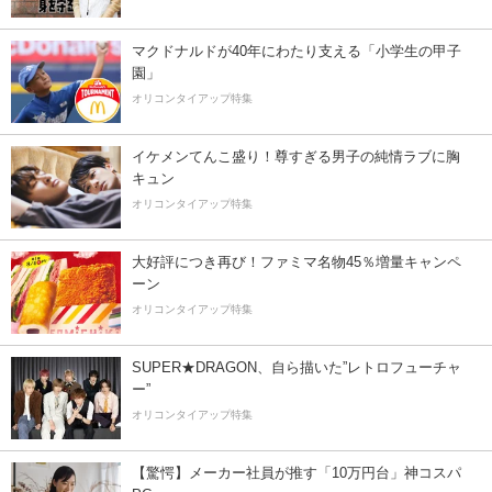
マクドナルドが40年にわたり支える「小学生の甲子
園」
オリコンタイアップ特集
イケメンてんこ盛り！尊すぎる男子の純情ラブに胸
キュン
オリコンタイアップ特集
大好評につき再び！ファミマ名物45％増量キャンペ
ーン
オリコンタイアップ特集
SUPER★DRAGON、自ら描いた”レトロフューチャ
ー”
オリコンタイアップ特集
【驚愕】メーカー社員が推す「10万円台」神コスパ