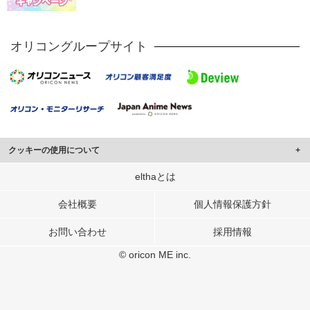
オリコングループサイト
クッキーの使用について
このサイトでは Cookie を使用して、ユーザーに合わせたコンテンツや広告の
elthaとは
表示、ソーシャル メディア機能の提供、広告の表示回数やクリック数の測定を
行っています。
会社概要
個人情報保護方針
また、ユーザーによるサイトの利用状況についても情報を収集し、ソーシャル
お問い合わせ
採用情報
メディアや広告配信、データ解析の各パートナーに提供しています。
各パートナーは、この情報とユーザーが各パートナーに提供した他の情報や、
© oricon ME inc.
ユーザーが各パートナーのサービスを使用したときに収集した他の情報を組み
合わせて使用することがあります。