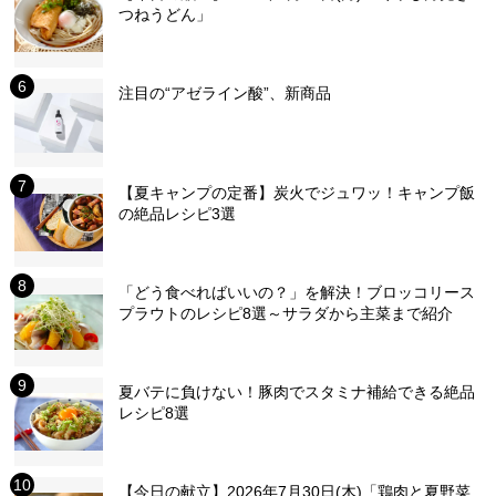
つねうどん」
注目の“アゼライン酸”、新商品
【夏キャンプの定番】炭火でジュワッ！キャンプ飯
の絶品レシピ3選
「どう食べればいいの？」を解決！ブロッコリース
プラウトのレシピ8選～サラダから主菜まで紹介
夏バテに負けない！豚肉でスタミナ補給できる絶品
レシピ8選
【今日の献立】2026年7月30日(木)「鶏肉と夏野菜