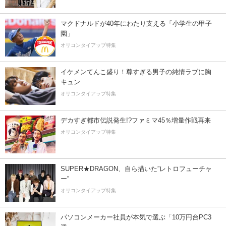
マクドナルドが40年にわたり支える「小学生の甲子
園」
オリコンタイアップ特集
イケメンてんこ盛り！尊すぎる男子の純情ラブに胸
キュン
オリコンタイアップ特集
デカすぎ都市伝説発生!?ファミマ45％増量作戦再来
オリコンタイアップ特集
SUPER★DRAGON、自ら描いた”レトロフューチャ
ー”
オリコンタイアップ特集
パソコンメーカー社員が本気で選ぶ「10万円台PC3