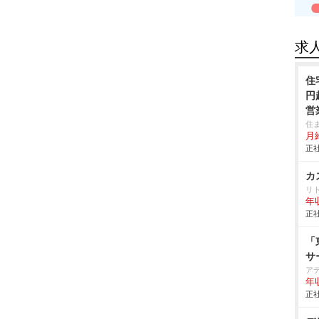
求
住
円
営
リ
住
月
正社
カ
リ
年
正社
「
サ
ア
年
正社