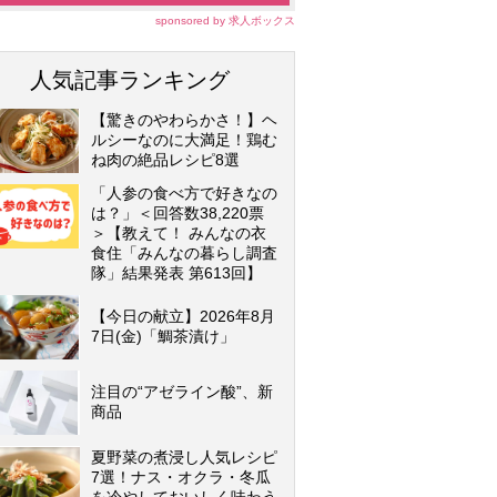
sponsored by 求人ボックス
人気記事ランキング
【驚きのやわらかさ！】ヘ
ルシーなのに大満足！鶏む
ね肉の絶品レシピ8選
「人参の食べ方で好きなの
は？」＜回答数38,220票
＞【教えて！ みんなの衣
食住「みんなの暮らし調査
隊」結果発表 第613回】
【今日の献立】2026年8月
7日(金)「鯛茶漬け」
注目の“アゼライン酸”、新
商品
夏野菜の煮浸し人気レシピ
7選！ナス・オクラ・冬瓜