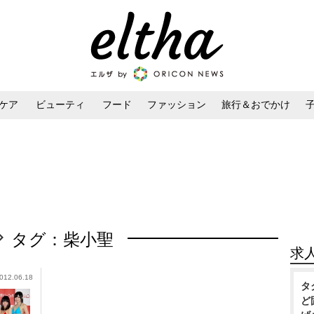
ケア
ビューティ
フード
ファッション
旅行＆おでかけ
ンケア
ダイエット・ボディケア
ヘアスタイル・ヘアアレンジ
タグ：柴小聖
求
012.06.18
タ
ど