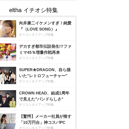
向井康二イケメンすぎ！純愛
『（LOVE SONG）』
オリコンタイアップ特集
デカすぎ都市伝説発生!?ファ
ミマ45％増量作戦再来
オリコンタイアップ特集
SUPER★DRAGON、自ら描
いた”レトロフューチャー”
オリコンタイアップ特集
CROWN HEAD、結成1周年
で見えた”バンドらしさ”
オリコンタイアップ特集
【驚愕】メーカー社員が推す
「10万円台」神コスパPC
オリコンタイアップ特集