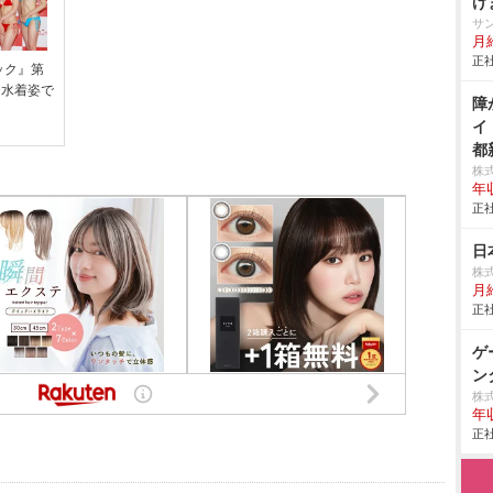
げ
給
サ
月
入
正社
ック』第
応
 水着姿で
障
イ
都
株
年
正社
日
株
月
正社
ゲ
ン
株式
年
正社