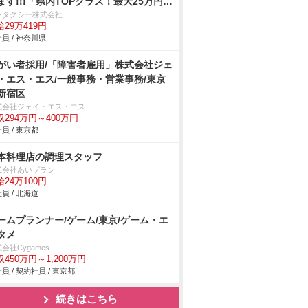
ます!!!「県内TOPクラス！最大25万円」
与保障12ヶ月30万円未経験も夜勤OK◎
ンタクシー株式会社
給29万419円
社してすぐにガッツリ稼げる！65歳養成
員 / 神奈川県
相談♪
がい者採用/「障害者雇用」株式会社ジェ
・エス・エス/一般事務・営業事務/東京
新宿区
式会社ジェイ・エス・エス
収294万円～400万円
員 / 東京都
本料理店の調理スタッフ
式会社あいプラン
給24万100円
員 / 北海道
ームプランナー/ゲーム/東京/ゲーム・エ
タメ
会社Cygames
収450万円～1,200万円
員 / 契約社員 / 東京都
続きはこちら