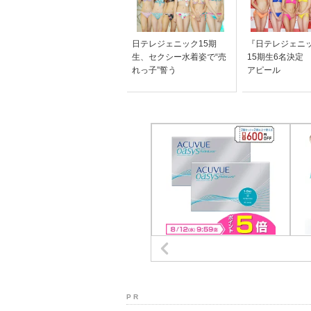
日テレジェニック15期
『日テレジェニ
生、セクシー水着姿で“売
15期生6名決定
れっ子”誓う
アピール
P R