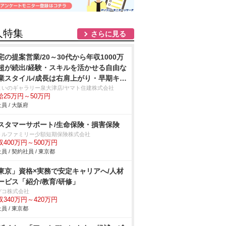
人特集
さらに見る
宅の提案営業/20～30代から年収1000万
超が続出/経験・スキルを活かせる自由な
業スタイル/成長は右肩上がり・早期キャ
アUPも可
まいのギャラリー泉大津店/ヤマト住建株式会社
給25万円～50万円
員 / 大阪府
スタマーサポート/生命保険・損害保険
トルファミリー少額短期保険株式会社
収400万円～500万円
員 / 契約社員 / 東京都
東京」資格×実務で安定キャリアへ/人材
ービス「紹介/教育/研修」
デコ株式会社
収340万円～420万円
員 / 東京都