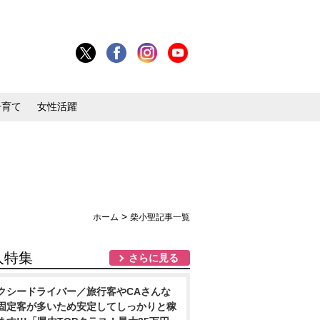
子育て
女性活躍
>
ホーム
柴小聖記事一覧
人特集
さらに見る
クシードライバー／旅行客やCAさんな
固定客が多いため安定してしっかりと稼