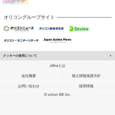
オリコングループサイト
クッキーの使用について
このサイトでは Cookie を使用して、ユーザーに合わせたコンテンツや広告の
elthaとは
表示、ソーシャル メディア機能の提供、広告の表示回数やクリック数の測定を
行っています。
会社概要
個人情報保護方針
また、ユーザーによるサイトの利用状況についても情報を収集し、ソーシャル
お問い合わせ
採用情報
メディアや広告配信、データ解析の各パートナーに提供しています。
各パートナーは、この情報とユーザーが各パートナーに提供した他の情報や、
© oricon ME inc.
ユーザーが各パートナーのサービスを使用したときに収集した他の情報を組み
合わせて使用することがあります。