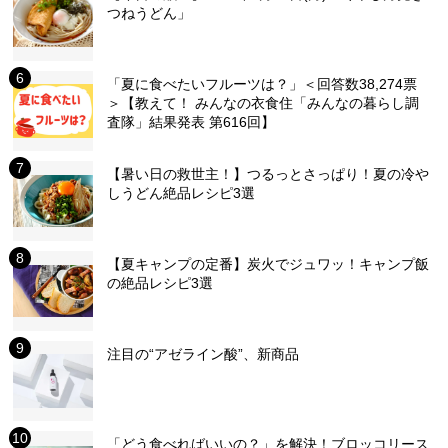
つねうどん」
「夏に食べたいフルーツは？」＜回答数38,274票
＞【教えて！ みんなの衣食住「みんなの暮らし調
査隊」結果発表 第616回】
【暑い日の救世主！】つるっとさっぱり！夏の冷や
しうどん絶品レシピ3選
【夏キャンプの定番】炭火でジュワッ！キャンプ飯
の絶品レシピ3選
注目の“アゼライン酸”、新商品
「どう食べればいいの？」を解決！ブロッコリース