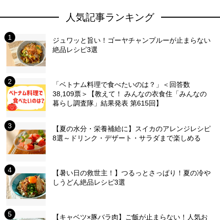
人気記事ランキング
ジュワッと旨い！ゴーヤチャンプルーが止まらない
絶品レシピ3選
「ベトナム料理で食べたいのは？」＜回答数
38,109票＞【教えて！ みんなの衣食住「みんなの
暮らし調査隊」結果発表 第615回】
【夏の水分・栄養補給に】スイカのアレンジレシピ
8選～ドリンク・デザート・サラダまで楽しめる
【暑い日の救世主！】つるっとさっぱり！夏の冷や
しうどん絶品レシピ3選
【キャベツ×豚バラ肉】ご飯が止まらない！人気お