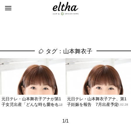
タグ：山本舞衣子
元日テレ・山本舞衣子アナが第1
元日テレ・山本舞衣子アナ、第1
子女児出産「どんな時も愛をも...
子妊娠を報告 7月出産予定
2014.07.18
2014.02.28
1/1