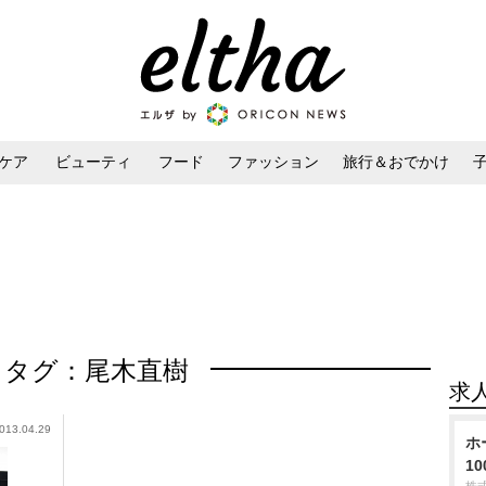
ケア
ビューティ
フード
ファッション
旅行＆おでかけ
ンケア
ダイエット・ボディケア
ヘアスタイル・ヘアアレンジ
タグ：尾木直樹
求
013.04.29
ホ
1