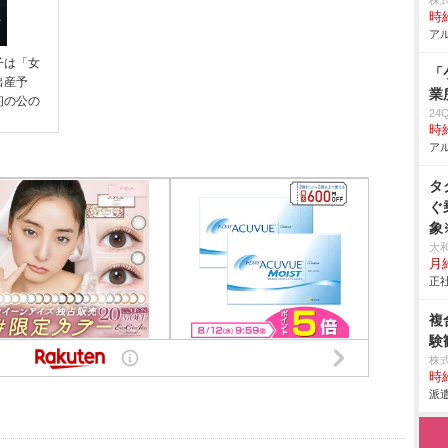
株
時給
アル
子は「女
「
出産予
業
初の公の
24
時給
アル
タ
ぐ
象
対
大
月
務
正社
2
験
複
居
験
務
株
会
時給
派遣