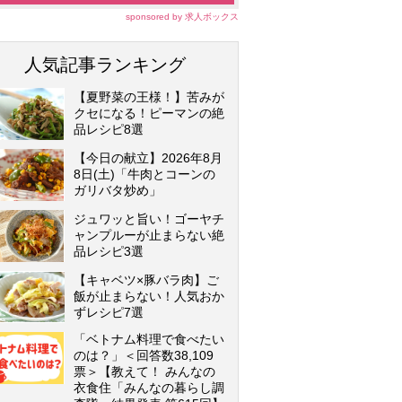
sponsored by 求人ボックス
人気記事ランキング
【夏野菜の王様！】苦みが
クセになる！ピーマンの絶
品レシピ8選
【今日の献立】2026年8月
8日(土)「牛肉とコーンの
ガリバタ炒め」
ジュワッと旨い！ゴーヤチ
ャンプルーが止まらない絶
品レシピ3選
【キャベツ×豚バラ肉】ご
飯が止まらない！人気おか
ずレシピ7選
「ベトナム料理で食べたい
のは？」＜回答数38,109
票＞【教えて！ みんなの
衣食住「みんなの暮らし調