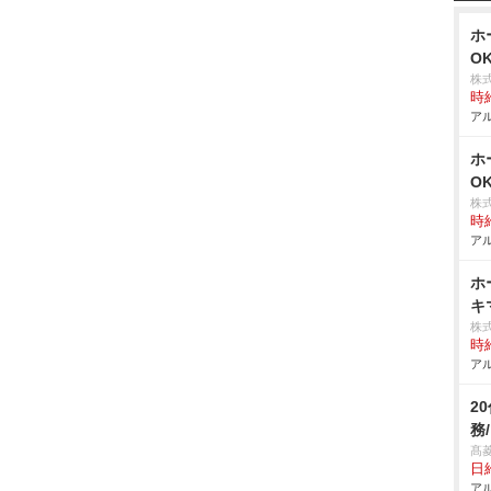
ホ
O
株
時給
アル
ホ
O
株
時給
アル
ホ
キ
株
時給
アル
2
務
髙
日給
アル