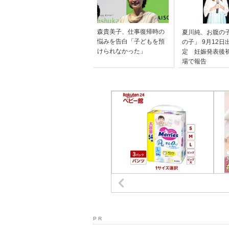
森貴美子、仕事復帰時の
夏川純、お腹の
悩みを告白「子どもを預
の子」 9月12日
けられなかった」
定 妊娠発表後
場で報告
P R