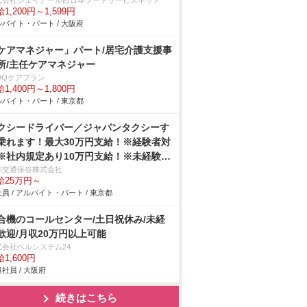
式会社ジェイアール西日本フードサービスネット
1,200円～1,599円
バイト・パート / 大阪府
ケアマネジャー」パート/居宅介護支援事
所/主任ケアマネジャー
QQケアプラン
1,400円～1,800円
バイト・パート / 東京都
クシードライバー／ジャパンタクシーす
乗れます！最大30万円支給！※経験者対
※社内規定あり10万円支給！※未経験者
象※社内規定あり給与保証制度あり：乗
和交通保谷株式会社
給25万円～
開始から8ヶ月間30万円その後4ヶ月間
員 / アルバイト・パート / 東京都
5万円の1年間の給与保証を支給！※未経
者対象単身社宅完備！家賃35,000円（入
合機のコールセンター/土日祝休み/未経
から12ヵ月間）退職金制度あり！女性乗
歓迎/月収20万円以上可能
員大募集しております。女性特集記事 →
式会社ベルシステム24
社の特徴をチェック
1,600円
社員 / 大阪府
続きはこちら