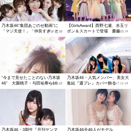
乃木坂46“集団あごのせ動画”に
【GirlsAward】西野七瀬、水玉リ
「マジ天使！」「仲良すぎ」と...
ボン＆スカートで登場 齋藤...
2018.07.08
2018.05.19
“今まで見せたことのない乃木坂
乃木坂46・人気メンバー、美女大
46” 大園桃子・与田祐希ら10...
集結『週プレ』カバー飾る
2018.02.05
2017.12.19
乃木坂46・3期生『月刊ヤンマ
乃木坂46全46人がモデル