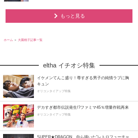
もっと見る
ホーム
大園桃子記事一覧
eltha イチオシ特集
イケメンてんこ盛り！尊すぎる男子の純情ラブに胸
キュン
オリコンタイアップ特集
デカすぎ都市伝説発生!?ファミマ45％増量作戦再来
オリコンタイアップ特集
SUPER★DRAGON、自ら描いた”レトロフューチャ