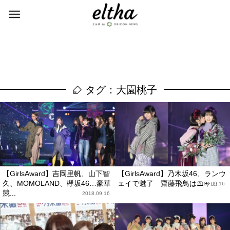
タグ：大園桃子
【GirlsAward】吉岡里帆、山下智
【GirlsAward】乃木坂46、ランウ
久、MOMOLAND、欅坂46…豪華
ェイで魅了 齋藤飛鳥はニャ...
2018.09.16
競...
2018.09.16