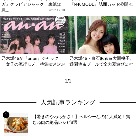
ガ』グラビアジャック 表紙は
『N46MODE』誌面カット公開
2017.11.01
急...
2017.12.18
乃木坂46が『anan』ジャック
乃木坂46・白石麻衣＆大園桃子、
「女子の流行モノ」特集にメン...
遊園地＆プールで全力夏遊び...
2017.08.14
2017.08.07
1/1
人気記事ランキング
【驚きのやわらかさ！】ヘルシーなのに大満足！鶏
むね肉の絶品レシピ8選