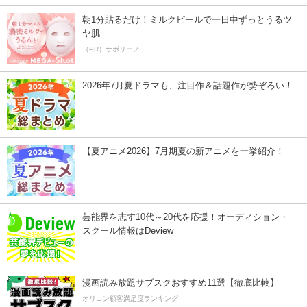
朝1分貼るだけ！ミルクピールで一日中ずっとうるツ
ヤ肌
（PR）サボリーノ
2026年7月夏ドラマも、注目作＆話題作が勢ぞろい！
【夏アニメ2026】7月期夏の新アニメを一挙紹介！
芸能界を志す10代～20代を応援！オーディション・
スクール情報はDeview
漫画読み放題サブスクおすすめ11選【徹底比較】
オリコン顧客満足度ランキング