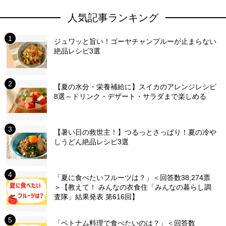
人気記事ランキング
ジュワッと旨い！ゴーヤチャンプルーが止まらない
絶品レシピ3選
【夏の水分・栄養補給に】スイカのアレンジレシピ
8選～ドリンク・デザート・サラダまで楽しめる
【暑い日の救世主！】つるっとさっぱり！夏の冷や
しうどん絶品レシピ3選
「夏に食べたいフルーツは？」＜回答数38,274票
＞【教えて！ みんなの衣食住「みんなの暮らし調
査隊」結果発表 第616回】
「ベトナム料理で食べたいのは？」＜回答数