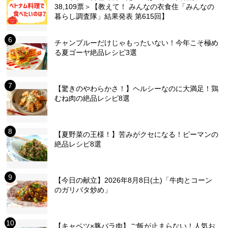
38,109票＞【教えて！ みんなの衣食住「みんなの
暮らし調査隊」結果発表 第615回】
チャンプルーだけじゃもったいない！今年こそ極め
る夏ゴーヤ絶品レシピ3選
【驚きのやわらかさ！】ヘルシーなのに大満足！鶏
むね肉の絶品レシピ8選
【夏野菜の王様！】苦みがクセになる！ピーマンの
絶品レシピ8選
【今日の献立】2026年8月8日(土)「牛肉とコーン
のガリバタ炒め」
【キャベツ×豚バラ肉】ご飯が止まらない！人気お