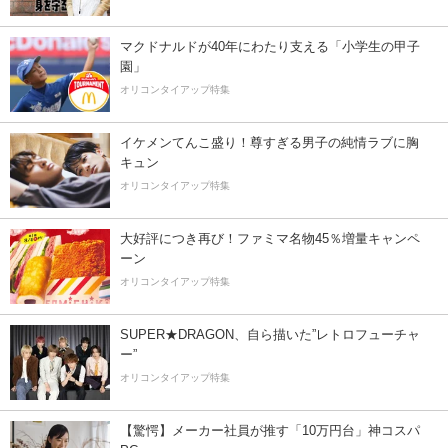
マクドナルドが40年にわたり支える「小学生の甲子
園」
オリコンタイアップ特集
イケメンてんこ盛り！尊すぎる男子の純情ラブに胸
キュン
オリコンタイアップ特集
大好評につき再び！ファミマ名物45％増量キャンペ
ーン
オリコンタイアップ特集
SUPER★DRAGON、自ら描いた”レトロフューチャ
ー”
オリコンタイアップ特集
【驚愕】メーカー社員が推す「10万円台」神コスパ