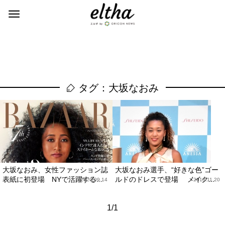
タグ：大坂なおみ
大坂なおみ、女性ファッション誌
大坂なおみ選手、“好きな色”ゴー
表紙に初登場 NYで活躍する...
ルドのドレスで登場 メイク...
2020.09.14
2018.11.20
1/1