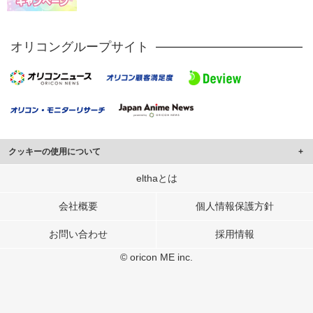
オリコングループサイト
クッキーの使用について
このサイトでは Cookie を使用して、ユーザーに合わせたコンテンツや広告の
elthaとは
表示、ソーシャル メディア機能の提供、広告の表示回数やクリック数の測定を
行っています。
会社概要
個人情報保護方針
また、ユーザーによるサイトの利用状況についても情報を収集し、ソーシャル
お問い合わせ
採用情報
メディアや広告配信、データ解析の各パートナーに提供しています。
各パートナーは、この情報とユーザーが各パートナーに提供した他の情報や、
© oricon ME inc.
ユーザーが各パートナーのサービスを使用したときに収集した他の情報を組み
合わせて使用することがあります。