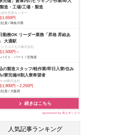
寮完備」倉庫内のピッキング作業/即入
/製造・工場/工場・製造
式会社京栄センター
1,650円
社員 / 神奈川県
日勤務OK リーダー業務「昇格 昇給あ
」 大通駅
ランスコスモス株式会社
1,500円～
バイト・パート / 北海道
品の製造スタッフ/軽作業/即日入寮/住み
み/寮完備/8割入寮希望者
ve on株式会社
1,800円～2,250円
社員 / 大阪府
続きはこちら
sponsored by 求人ボックス
人気記事ランキング