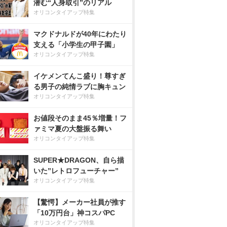
潜む“人身取引”のリアル
オリコンタイアップ特集
マクドナルドが40年にわたり
支える「小学生の甲子園」
オリコンタイアップ特集
イケメンてんこ盛り！尊すぎ
る男子の純情ラブに胸キュン
オリコンタイアップ特集
お値段そのまま45％増量！フ
ァミマ夏の大盤振る舞い
オリコンタイアップ特集
SUPER★DRAGON、自ら描
いた”レトロフューチャー”
オリコンタイアップ特集
【驚愕】メーカー社員が推す
「10万円台」神コスパPC
オリコンタイアップ特集