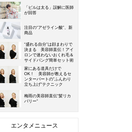
「ピルは太る」誤解に医師
が回答
注目の“アゼライン酸”、新
商品
“盛れる自分”は顔まわりで
決まる 美容師直伝！アイ
ロンで迷わないおくれ毛＆
サイドバング簡単セット術
家にある道具だけで
OK！ 美容師が教えるセ
ンターパートの”ふんわり
立ち上げ”テクニック
梅雨の美容師直伝”髪リカ
バリー”
エンタメニュース