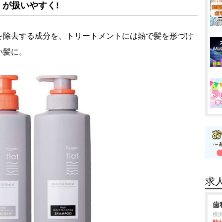
が扱いやすく!
を除去する成分を、トリートメントには熱で髪を形づけ
い髪に。
求
歯
横