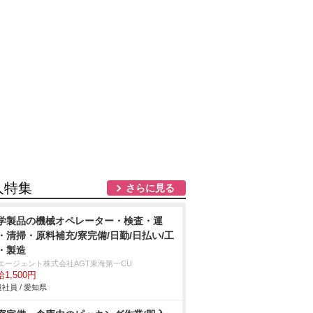
人特集
さらに見る
学製品の機械オペレーター・検査・運
・清掃・原料補充/寮完備/日勤/日払い/工
・製造
Tエージェント株式会社AGT東海第一CU
1,500円
社員 / 愛知県