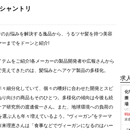
めシャントリ
読者のお悩みを解決する逸品から、うるツヤ髪を持つ美容
ーまでをドーンと紹介!
イテムをご紹介!各メーカーの製品開発者や広報さんから
で見えてきたのは、髪悩みとヘアケア製品の多様化。
求
年々細分化していて、個々の嗜好に合わせた開発とスピ
化
ねり向けの商品もそのひとつ。多様化の傾向は今後も続
搬
場
ケア研究所の渡邊俊一さん。また、地球環境への負荷の
U
時給
を選ぶ人も年々増えているよう。“ヴィーガン”をテーマ
派遣
市来理恵さんは「食事などでヴィーガンになるのはハー