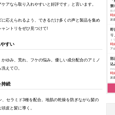
「
アケアなら取り入れやすいと好評です」と言います。
寮
株
時給
ズに応えられるよう、できるだけ多くの声と製品を集め
派遣
ャントリをぜひ見つけて!
即
り
ト
れやすい
時給
アル
部
、かゆみ、荒れ、フケの悩み。優しい成分配合のアミノ
込
ら洗えて◎。
mo
時給
派遣
を持続
ン、セラミド3種を配合。地肌の乾燥を防ぎながら髪の
な頭皮と髪に導く。