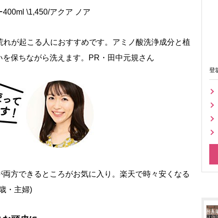
l \1,450/アクア ノア
みや荒れが起こる人におすすめです。アミノ酸洗浄成分と植
いを保ちながら洗えます。PR・田中元規さん
登
が両方できるところがお気に入り。楽天で時々安くなる
歳・主婦)