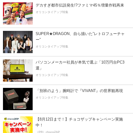
デカすぎ都市伝説発生!?ファミマ45％増量作戦再来
オリコンタイアップ特集
SUPER★DRAGON、自ら描いた”レトロフューチャ
ー”
オリコンタイアップ特集
パソコンメーカー社員が本気で選ぶ「10万円台PC3
選」
オリコンタイアップ特集
「別班のよう」腕時計で『VIVANT』の世界観再現
オリコンタイアップ特集
【8月12日まで！】チョコザップキャンペーン実施
中！
（PR）chocoZAP