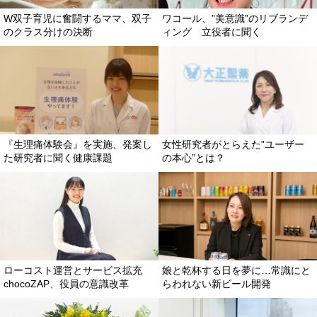
W双子育児に奮闘するママ、双子
ワコール、”美意識”のリブランデ
のクラス分けの決断
ィング 立役者に聞く
『生理痛体験会』を実施、発案し
女性研究者がとらえた”ユーザー
た研究者に聞く健康課題
の本心”とは？
ローコスト運営とサービス拡充
娘と乾杯する日を夢に…常識にと
chocoZAP、役員の意識改革
らわれない新ビール開発