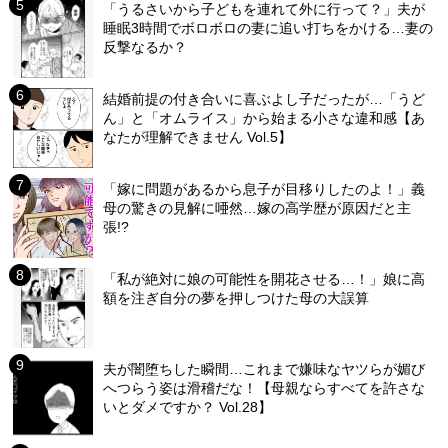
「うるさいから子どもを連れて外に行って？」夫が
睡眠3時間でボロボロの妻に追い打ちをかける…妻の
反撃なるか？
結婚前提の付き合いに喜ぶよし子だったが…「うど
ん」と「オムライス」から始まる小さな違和感【あ
なたが理解できません Vol.5】
「嫁に問題があるから息子が目移りしたのよ！」義
母の驚きの見解に唖然…嫁の高学歴が原因だと主
張!?
「私が絶対に娘の可能性を開花させる…！」娘に高
額を注ぎ自分の夢を押しつけた母の大誤算
夫が闇堕ちした瞬間…これまで嫌味なヤツらが媚び
へつらう姿は滑稽だな！【母親ならすべてを許さな
いとダメですか？ Vol.28】