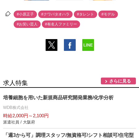
#小原正子
#クワバタオハラ
#タレント
#モデル
#お笑い芸人
#有名人ファミリー
さらに見る
求人特集
培養細胞を用いた新規商品研究開発業務/化学分析
WDB株式会社
時給2,000円～2,100円
派遣社員 / 大阪府
「週3から可」調理スタッフ/無資格可/シフト相談可/住宅型