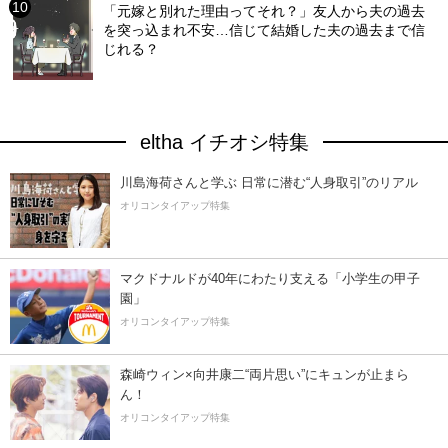
「元嫁と別れた理由ってそれ？」友人から夫の過去
を突っ込まれ不安…信じて結婚した夫の過去まで信
じれる？
eltha イチオシ特集
川島海荷さんと学ぶ 日常に潜む“人身取引”のリアル
オリコンタイアップ特集
マクドナルドが40年にわたり支える「小学生の甲子
園」
オリコンタイアップ特集
森崎ウィン×向井康二“両片思い”にキュンが止まら
ん！
オリコンタイアップ特集