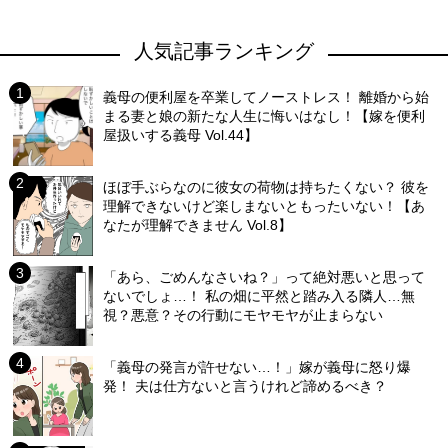
人気記事ランキング
義母の便利屋を卒業してノーストレス！ 離婚から始
まる妻と娘の新たな人生に悔いはなし！【嫁を便利
屋扱いする義母 Vol.44】
ほぼ手ぶらなのに彼女の荷物は持ちたくない？ 彼を
理解できないけど楽しまないともったいない！【あ
なたが理解できません Vol.8】
「あら、ごめんなさいね？」って絶対悪いと思って
ないでしょ…！ 私の畑に平然と踏み入る隣人…無
視？悪意？その行動にモヤモヤが止まらない
「義母の発言が許せない…！」嫁が義母に怒り爆
発！ 夫は仕方ないと言うけれど諦めるべき？