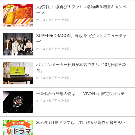
大好評につき再び！ファミマ名物45％増量キャンペ
ーン
オリコンタイアップ特集
SUPER★DRAGON、自ら描いた”レトロフューチャ
ー”
オリコンタイアップ特集
パソコンメーカー社員が本気で選ぶ「10万円台PC3
選」
オリコンタイアップ特集
一番似合う登場人物は…『VIVANT』限定ウオッチ
オリコンタイアップ特集
2026年7月夏ドラマも、注目作＆話題作が勢ぞろい！