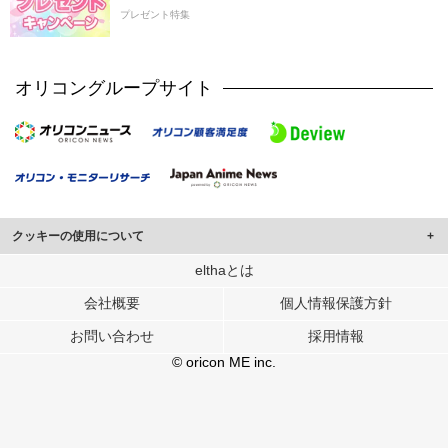
プレゼント特集
オリコングループサイト
クッキーの使用について
このサイトでは Cookie を使用して、ユーザーに合わせたコンテンツや広告の
elthaとは
表示、ソーシャル メディア機能の提供、広告の表示回数やクリック数の測定を
会社概要
個人情報保護方針
行っています。
また、ユーザーによるサイトの利用状況についても情報を収集し、ソーシャル
お問い合わせ
採用情報
メディアや広告配信、データ解析の各パートナーに提供しています。
各パートナーは、この情報とユーザーが各パートナーに提供した他の情報や、
© oricon ME inc.
ユーザーが各パートナーのサービスを使用したときに収集した他の情報を組み
合わせて使用することがあります。