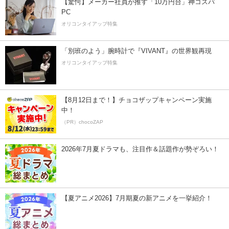
【驚愕】メーカー社員が推す「10万円台」神コスパ
PC
オリコンタイアップ特集
「別班のよう」腕時計で『VIVANT』の世界観再現
オリコンタイアップ特集
【8月12日まで！】チョコザップキャンペーン実施
中！
（PR）chocoZAP
2026年7月夏ドラマも、注目作＆話題作が勢ぞろい！
【夏アニメ2026】7月期夏の新アニメを一挙紹介！