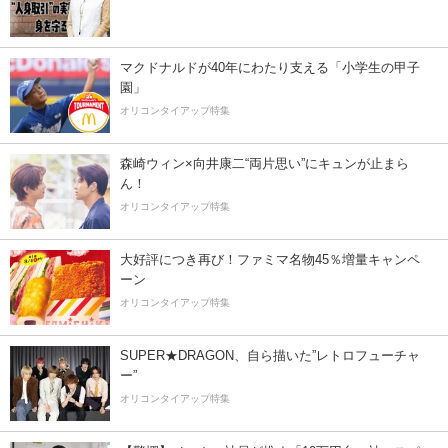
マクドナルドが40年にわたり支える「小学生の甲子
園」
オリコンタイアップ特集
森崎ウィン×向井康二“両片思い”にキュンが止まら
ん！
オリコンタイアップ特集
大好評につき再び！ファミマ名物45％増量キャンペ
ーン
オリコンタイアップ特集
SUPER★DRAGON、自ら描いた”レトロフューチャ
ー”
オリコンタイアップ特集