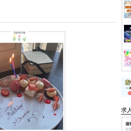
求
歯
医