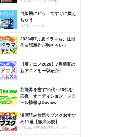
オリコンタイアップ特集
自販機にピッ！ですぐに買え
ちゃう
（PR）ジハンピ
2026年7月夏ドラマも、注目
作＆話題作が勢ぞろい！
【夏アニメ2026】7月期夏の
新アニメを一挙紹介！
芸能界を志す10代～20代を
応援！オーディション・スク
ール情報はDeview
漫画読み放題サブスクおすす
め11選【徹底比較】
オリコン顧客満足度ランキング