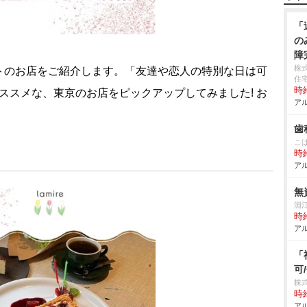
「
の
障
株
トのお店をご紹介します。「友達や恋人の特別な日は可
住
時給
オススメな、東京のお店をピックアップしてみました! お
アル
歯
こ
時給
アル
無
淵
時給
アル
「
可
株
時給
アル