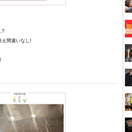
?
え間違いなし!
号