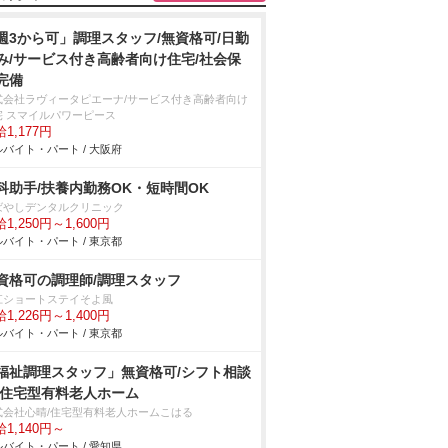
週3から可」調理スタッフ/無資格可/日勤
み/サービス付き高齢者向け住宅/社会保
完備
式会社ラヴィータピエーナ/サービス付き高齢者向け
宅 スマイルパワーピース
1,177円
バイト・パート / 大阪府
科助手/扶養内勤務OK・短時間OK
ばやしデンタルクリニック
1,250円～1,600円
バイト・パート / 東京都
資格可の調理師/調理スタッフ
江ショートステイそよ風
1,226円～1,400円
バイト・パート / 東京都
福祉調理スタッフ」無資格可/シフト相談
/住宅型有料老人ホーム
式会社心晴/住宅型有料老人ホームこはる
1,140円～
バイト・パート / 愛知県