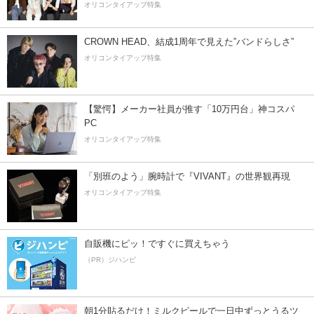
オリコンタイアップ特集
CROWN HEAD、結成1周年で見えた”バンドらしさ”
オリコンタイアップ特集
【驚愕】メーカー社員が推す「10万円台」神コスパ
PC
オリコンタイアップ特集
「別班のよう」腕時計で『VIVANT』の世界観再現
オリコンタイアップ特集
自販機にピッ！ですぐに買えちゃう
（PR）ジハンピ
朝1分貼るだけ！ミルクピールで一日中ずっとうるツ