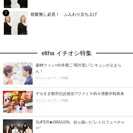
前髪無し必見！ ふんわり立ち上げ
eltha イチオシ特集
森崎ウィン×向井康二“両片思い”にキュンが止まら
ん！
オリコンタイアップ特集
デカすぎ都市伝説発生!?ファミマ45％増量作戦再来
オリコンタイアップ特集
SUPER★DRAGON、自ら描いた”レトロフューチャ
ー”