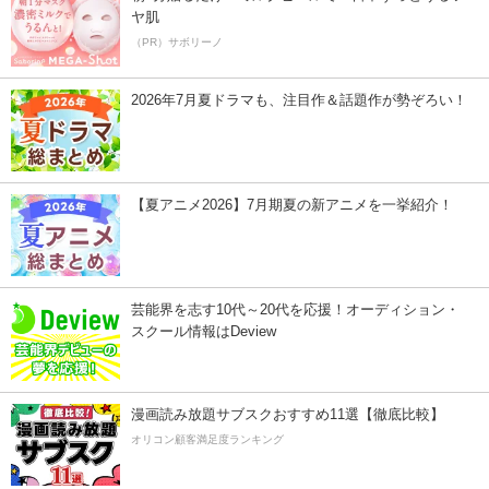
ヤ肌
（PR）サボリーノ
2026年7月夏ドラマも、注目作＆話題作が勢ぞろい！
【夏アニメ2026】7月期夏の新アニメを一挙紹介！
芸能界を志す10代～20代を応援！オーディション・
スクール情報はDeview
漫画読み放題サブスクおすすめ11選【徹底比較】
オリコン顧客満足度ランキング