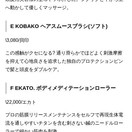
へ動かして優しくマッサージ。
E KOBAKO ヘアスムースブラシ(ソフト)
\3,080/貝印
この感触がクセになる? 通り滑らかでほどよく刺激摩擦
を抑えて心地良さを追求した独自のプロテクションピン
で髪と頭皮をダブルケア。
F EKATO. ボディメディテーションローラー
\22,000/エカト
プロの筋膜リリースメンテナンスをセルフで再現生体電
流を通しやすいチタンを含む刺さない鍼のニードルロー
ラーで細かい筋肉を刺激。